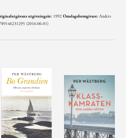
iginalutgåvans utgivningsår:
1992
Omslagsformgivare:
Anders
789146231295 (2016-06-01)