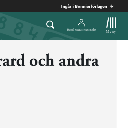
Ingår i Bonnierförlagen
Beställ recensionsexemplar
Meny
ard och andra