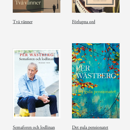
Två vänner
Förlupna ord
Semaforen och lodlinan
Det gula pensionatet