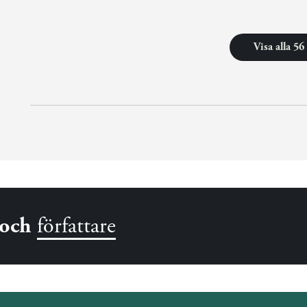
Visa alla 5
och
författare