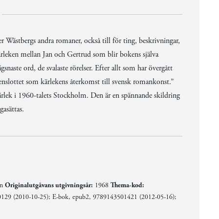
r Wästbergs andra romaner, också till för ting, beskrivningar,
kärleken mellan Jan och Gertrud som blir bokens själva
gsnaste ord, de svalaste rörelser. Efter allt som har övergått
enslottet som kärlekens återkomst till svensk romankonst.”
ek i 1960-talets Stockholm. Den är en spännande skildring
gasättas.
en
Originalutgåvans utgivningsår:
1968
Thema-kod:
29 (2010-10-25); E-bok, epub2, 9789143501421 (2012-05-16);