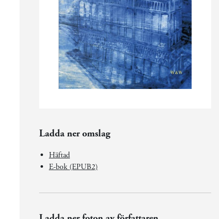
Ladda ner omslag
Häftad
E-bok (EPUB2)
Ladda ner foton av författaren