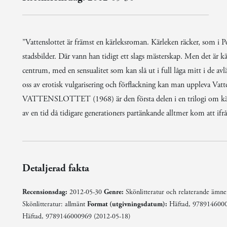
”Vattenslottet är främst en kärleksroman. Kärleken räcker, som i Pe
stadsbilder. Där vann han tidigt ett slags mästerskap. Men det är 
centrum, med en sensualitet som kan slå ut i full låga mitt i de avlä
oss av erotisk vulgarisering och förflackning kan man uppleva Vatt
VATTENSLOTTET (1968) är den första delen i en trilogi om kärl
av en tid då tidigare generationers partänkande alltmer kom att ifrå
Detaljerad fakta
Recensionsdag:
2012-05-30
Genre:
Skönlitteratur och relaterande ämn
Skönlitteratur: allmänt
Format (utgivningsdatum):
Häftad, 97891460001
Häftad, 9789146000969 (2012-05-18)