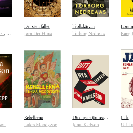
Det sista fallet
Trollskärvan
rst
,
Thomas Enger
Jørn Lier Horst
Torborg Nedreaas
Kang 
Rebellerna
Ditt nya stjärntecken
Jack
son
Lukas Moodysson
Jonas Karlsson
Ulf Lu