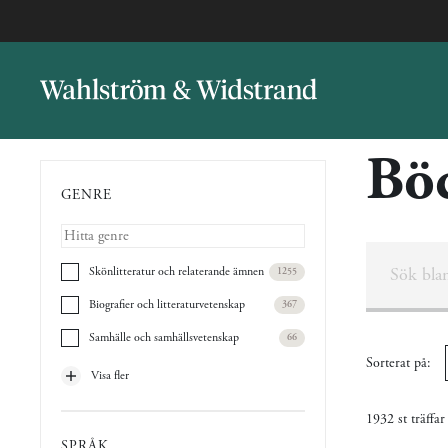
Bö
GENRE
Skönlitteratur och relaterande ämnen
1255
Biografier och litteraturvetenskap
367
Samhälle och samhällsvetenskap
66
Sorterat på:
Visa fler
1932 st träffar
SPRÅK