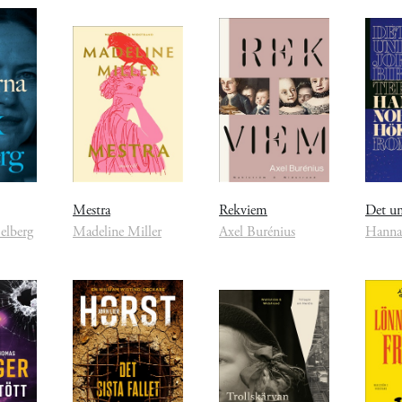
Mestra
Rekviem
elberg
Madeline Miller
Axel Burénius
Hanna