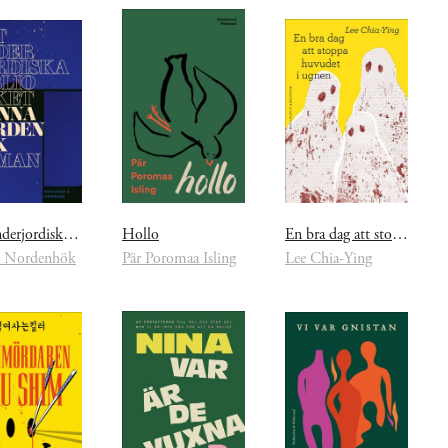
Det underjordiska biblioteket
Hollo
En bra dag att stoppa huvudet i ugnen
 Nordenhök
Pär Poromaa Isling
Lee Chia-Ying