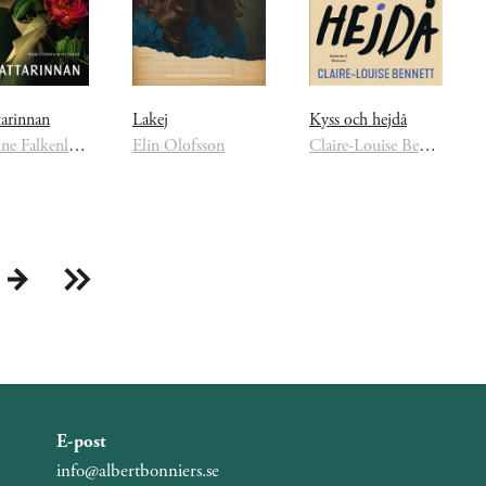
tarinnan
Lakej
Kyss och hejdå
Christine Falkenland
Elin Olofsson
Claire-Louise Bennett
E-post
info@albertbonniers.se