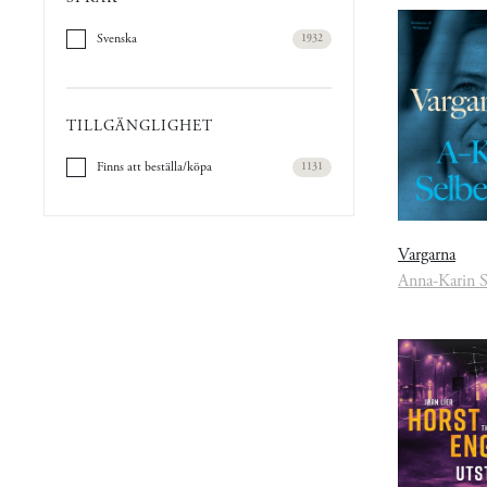
Svenska
1932
TILLGÄNGLIGHET
Finns att beställa/köpa
1131
Vargarna
Anna-Karin S