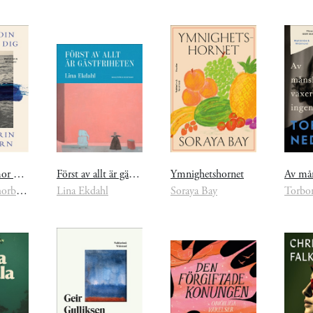
Du har din mor med dig
Först av allt är gästfriheten
Ymnighetshornet
Annakarin Thorburn
Lina Ekdahl
Soraya Bay
Torbor