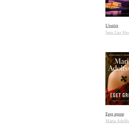
Utstött
Jørn Lier Ho
Eget grepp
Maria Adolfs