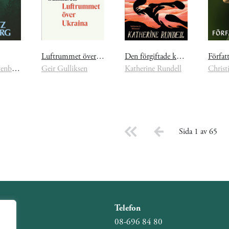
Luftrummet över Ukraina
Den förgiftade konungen
Förfat
Per Moritz Stenborg
Geir Gulliksen
Katherine Rundell
Sida 1 av 65
Telefon
08-696 84 80