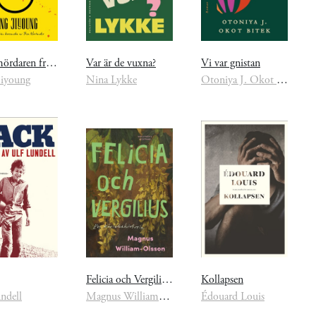
Lönnmördaren fru Shim
Var är de vuxna?
Vi var gnistan
Jiyoung
Nina Lykke
Otoniya J. Okot Bitek
Felicia och Vergilius - en kärlekshistoria
Kollapsen
ndell
Magnus William-Olsson
Édouard Louis