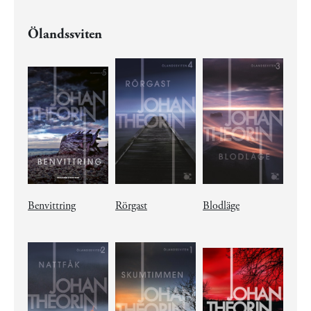
Ölandssviten
Benvittring
Rörgast
Blodläge