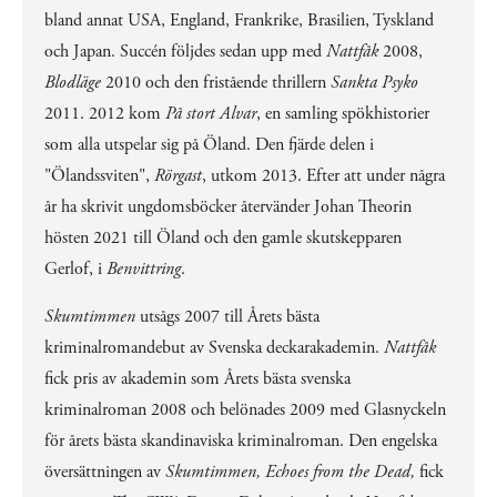
bland annat USA, England, Frankrike, Brasilien, Tyskland
och Japan. Succén följdes sedan upp med
Nattfåk
2008,
Blodläge
2010 och den fristående thrillern
Sankta Psyko
2011. 2012 kom
På stort Alvar
, en samling spökhistorier
som alla utspelar sig på Öland. Den fjärde delen i
"Ölandssviten",
Rörgast
, utkom 2013. Efter att under några
år ha skrivit ungdomsböcker återvänder Johan Theorin
hösten 2021 till Öland och den gamle skutskepparen
Gerlof, i
Benvittring
.
Skumtimmen
utsågs 2007 till Årets bästa
kriminalromandebut av Svenska deckarakademin.
Nattfåk
fick pris av akademin som Årets bästa svenska
kriminalroman 2008 och belönades 2009 med Glasnyckeln
för årets bästa skandinaviska kriminalroman. Den engelska
översättningen av
Skumtimmen, Echoes from the Dead,
fick