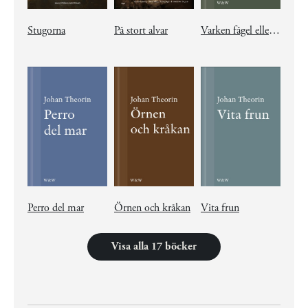
Stugorna
På stort alvar
Varken fågel eller fisk
Perro del mar
Örnen och kråkan
Vita frun
Visa alla 17 böcker