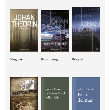
Stugorna
Benvittring
Rörgast