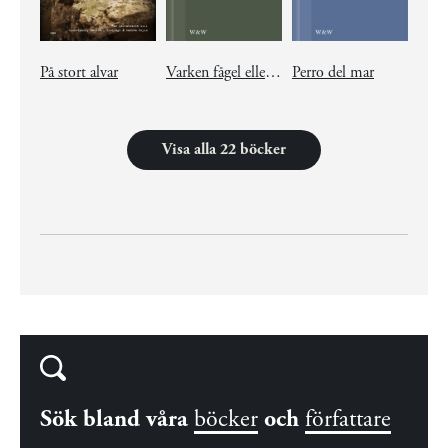
På stort alvar
Varken fågel eller fisk
Perro del mar
Visa alla 22 böcker
Sök bland våra
böcker
och
författare