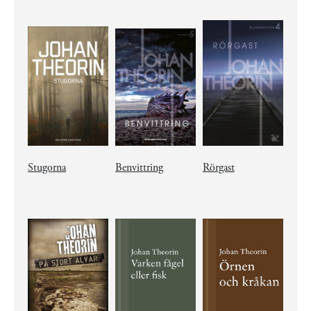
Stugorna
Benvittring
Rörgast