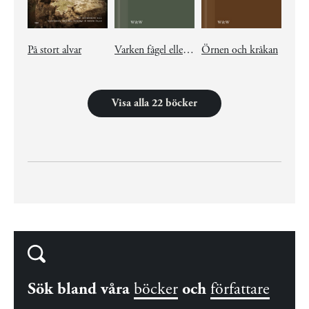
På stort alvar
Varken fågel eller fisk
Örnen och kråkan
Visa alla 22 böcker
Sök bland våra
böcker
och
författare