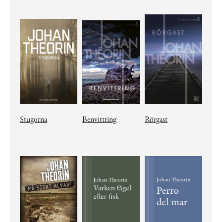
Stugorna
Benvittring
Rörgast