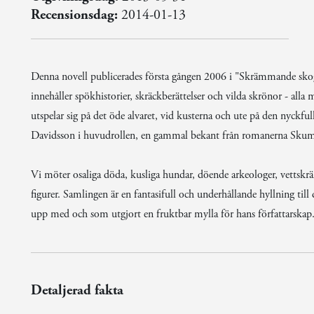
Recensionsdag:
2014-01-13
Denna novell publicerades första gången 2006 i "Skrämmande skogar
innehåller spökhistorier, skräckberättelser och vilda skrönor - a
utspelar sig på det öde alvaret, vid kusterna och ute på den nyck
Davidsson i huvudrollen, en gammal bekant från romanerna Sku
Vi möter osaliga döda, kusliga hundar, döende arkeologer, vettskr
figurer. Samlingen är en fantasifull och underhållande hyllning til
upp med och som utgjort en fruktbar mylla för hans författarskap
Detaljerad fakta