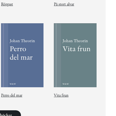
Rörgast
På stort alvar
Perro del mar
Vita frun
2 böcker