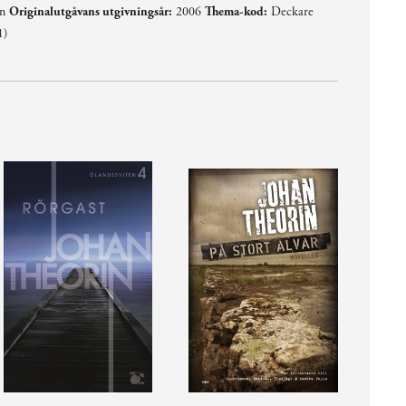
en
Originalutgåvans utgivningsår:
2006
Thema-kod:
Deckare
1)