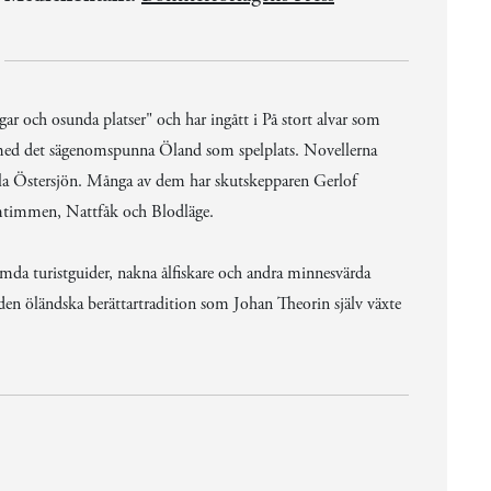
 och osunda platser" och har ingått i På stort alvar som
lla med det sägenomspunna Öland som spelplats. Novellerna
fulla Östersjön. Många av dem har skutskepparen Gerlof
mtimmen, Nattfåk och Blodläge.
ämda turistguider, nakna ålfiskare och andra minnesvärda
l den öländska berättartradition som Johan Theorin själv växte
.