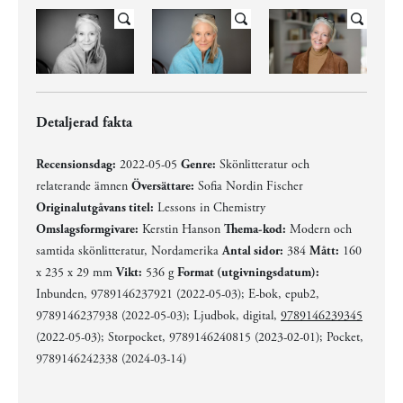
Detaljerad fakta
Recensionsdag:
2022-05-05
Genre:
Skönlitteratur och
relaterande ämnen
Översättare:
Sofia Nordin Fischer
Originalutgåvans titel:
Lessons in Chemistry
Omslagsformgivare:
Kerstin Hanson
Thema-kod:
Modern och
samtida skönlitteratur, Nordamerika
Antal sidor:
384
Mått:
160
x 235 x 29 mm
Vikt:
536 g
Format (utgivningsdatum):
Inbunden, 9789146237921 (2022-05-03); E-bok, epub2,
9789146237938 (2022-05-03); Ljudbok, digital,
9789146239345
(2022-05-03); Storpocket, 9789146240815 (2023-02-01); Pocket,
9789146242338 (2024-03-14)