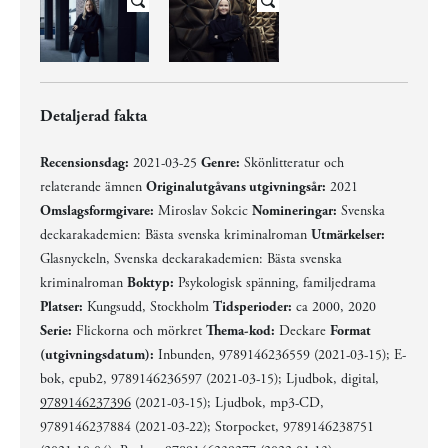
Detaljerad fakta
Recensionsdag:
2021-03-25
Genre:
Skönlitteratur och
relaterande ämnen
Originalutgåvans utgivningsår:
2021
Omslagsformgivare:
Miroslav Sokcic
Nomineringar:
Svenska
deckarakademien: Bästa svenska kriminalroman
Utmärkelser:
Glasnyckeln, Svenska deckarakademien: Bästa svenska
kriminalroman
Boktyp:
Psykologisk spänning, familjedrama
Platser:
Kungsudd, Stockholm
Tidsperioder:
ca 2000, 2020
Serie:
Flickorna och mörkret
Thema-kod:
Deckare
Format
(utgivningsdatum):
Inbunden, 9789146236559 (2021-03-15); E-
bok, epub2, 9789146236597 (2021-03-15); Ljudbok, digital,
9789146237396
(2021-03-15); Ljudbok, mp3-CD,
9789146237884 (2021-03-22); Storpocket, 9789146238751