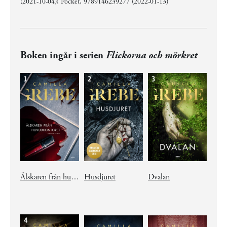
(2021-10-04); Pocket, 9789146239277 (2022-01-13)
Boken ingår i serien
Flickorna och mörkret
Älskaren från huvudkontoret
Husdjuret
Dvalan