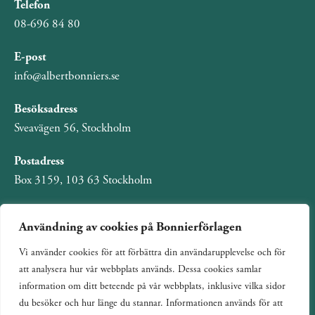
Telefon
08-696 84 80
E-post
info@albertbonniers.se
Besöksadress
Sveavägen 56, Stockholm
Postadress
Box 3159, 103 63 Stockholm
Användning av cookies på Bonnierförlagen
Vi använder cookies för att förbättra din användarupplevelse och för
Om Bonnierförlagen
att analysera hur vår webbplats används. Dessa cookies samlar
Cookies
information om ditt beteende på vår webbplats, inklusive vilka sidor
du besöker och hur länge du stannar. Informationen används för att
Integritetspolicy