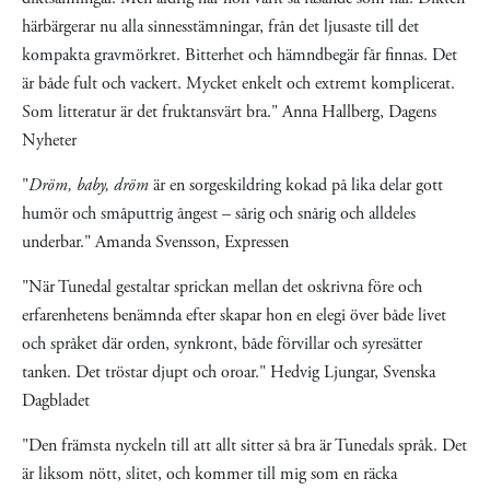
härbärgerar nu alla sinnesstämningar, från det ljusaste till det
kompakta gravmörkret. Bitterhet och hämndbegär får finnas. Det
är både fult och vackert. Mycket enkelt och extremt komplicerat.
Som litteratur är det fruktansvärt bra." Anna Hallberg, Dagens
Nyheter
"
Dröm, baby, dröm
är en sorgeskildring kokad på lika delar gott
humör och småputtrig ångest – sårig och snårig och alldeles
underbar." Amanda Svensson, Expressen
"När Tunedal gestaltar sprickan mellan det oskrivna före och
erfarenhetens benämnda efter skapar hon en elegi över både livet
och språket där orden, synkront, både förvillar och syresätter
tanken. Det tröstar djupt och oroar." Hedvig Ljungar, Svenska
Dagbladet
"Den främsta nyckeln till att allt sitter så bra är Tunedals språk. Det
är liksom nött, slitet, och kommer till mig som en räcka