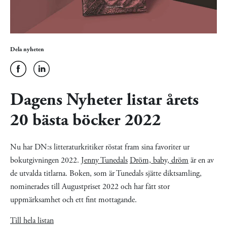
Dela nyheten
Dagens Nyheter listar årets
20 bästa böcker 2022
Nu har DN:s litteraturkritiker röstat fram sina favoriter ur
bokutgivningen 2022.
Jenny Tunedals
Dröm, baby, dröm
är en av
de utvalda titlarna. Boken, som är Tunedals sjätte diktsamling,
nominerades till Augustpriset 2022 och har fått stor
uppmärksamhet och ett fint mottagande.
Till hela listan