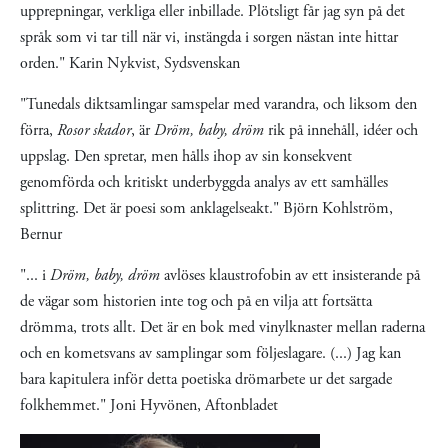
upprepningar, verkliga eller inbillade. Plötsligt får jag syn på det
språk som vi tar till när vi, instängda i sorgen nästan inte hittar
orden." Karin Nykvist, Sydsvenskan
"Tunedals diktsamlingar samspelar med varandra, och liksom den
förra,
Rosor skador
, är
Dröm, baby, dröm
rik på innehåll, idéer och
uppslag. Den spretar, men hålls ihop av sin konsekvent
genomförda och kritiskt underbyggda analys av ett samhälles
splittring. Det är poesi som anklagelseakt." Björn Kohlström,
Bernur
"... i
Dröm, baby, dröm
avlöses klaustrofobin av ett insisterande på
de vägar som historien inte tog och på en vilja att fortsätta
drömma, trots allt. Det är en bok med vinylknaster mellan raderna
och en kometsvans av samplingar som följeslagare. (...) Jag kan
bara kapitulera inför detta poetiska drömarbete ur det sargade
folkhemmet." Joni Hyvönen, Aftonbladet