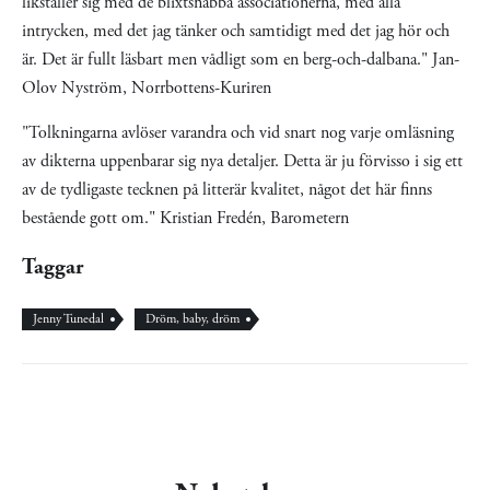
likställer sig med de blixtsnabba associationerna, med alla
intrycken, med det jag tänker och samtidigt med det jag hör och
är. Det är fullt läsbart men vådligt som en berg-och-dalbana." Jan-
Olov Nyström, Norrbottens-Kuriren
"Tolkningarna avlöser varandra och vid snart nog varje omläsning
av dikterna uppenbarar sig nya detaljer. Detta är ju förvisso i sig ett
av de tydligaste tecknen på litterär kvalitet, något det här finns
bestående gott om." Kristian Fredén, Barometern
Taggar
Jenny Tunedal
Dröm, baby, dröm