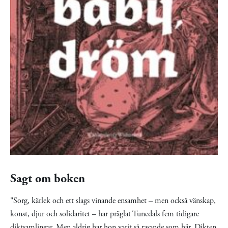
Sagt om boken
"Sorg, kärlek och ett slags vinande ensamhet – men också vänskap,
konst, djur och solidaritet – har präglat Tunedals fem tidigare
diktsamlingar. Men aldrig har hon varit så rasande som här. Dikten