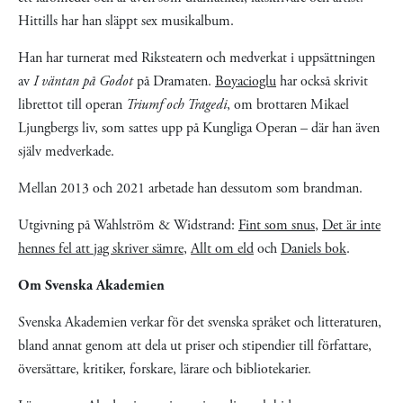
Hittills har han släppt sex musikalbum.
Han har turnerat med Riksteatern och medverkat i uppsättningen
av
I väntan på Godot
på Dramaten.
Boyacioglu
har också skrivit
librettot till operan
Triumf och Tragedi
, om brottaren Mikael
Ljungbergs liv, som sattes upp på Kungliga Operan – där han även
själv medverkade.
Mellan 2013 och 2021 arbetade han dessutom som brandman.
Utgivning på Wahlström & Widstrand:
Fint som snus
,
Det är inte
hennes fel att jag skriver sämre
,
Allt om eld
och
Daniels bok
.
Om Svenska Akademien
Svenska Akademien verkar för det svenska språket och litteraturen,
bland annat genom att dela ut priser och stipendier till författare,
översättare, kritiker, forskare, lärare och bibliotekarier.