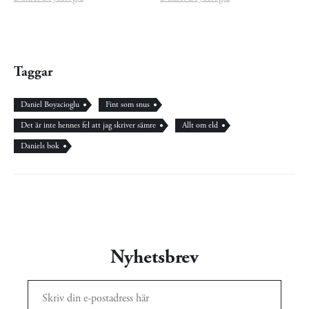
Taggar
Daniel Boyacioglu
Fint som snus
Det är inte hennes fel att jag skriver sämre
Allt om eld
Daniels bok
Nyhetsbrev