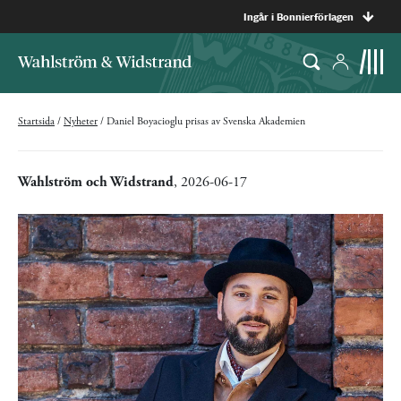
Ingår i Bonnierförlagen
Startsida
/
Nyheter
/
Daniel Boyacioglu prisas av Svenska Akademien
Wahlström och Widstrand
, 2026-06-17