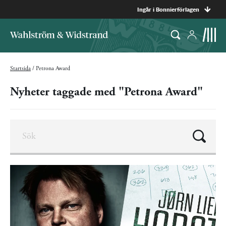
Ingår i Bonnierförlagen
Startsida
/
Petrona Award
Nyheter taggade med "Petrona Award"