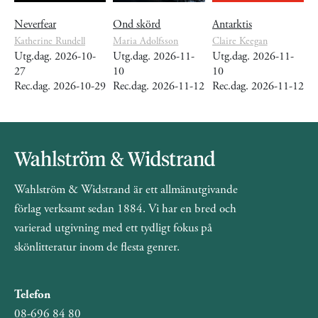
Neverfear
Ond skörd
Antarktis
Katherine Rundell
Maria Adolfsson
Claire Keegan
Utg.dag. 2026-10-
Utg.dag. 2026-11-
Utg.dag. 2026-11-
27
10
10
Rec.dag. 2026-10-29
Rec.dag. 2026-11-12
Rec.dag. 2026-11-12
Wahlström & Widstrand är ett allmänutgivande
förlag verksamt sedan 1884. Vi har en bred och
varierad utgivning med ett tydligt fokus på
skönlitteratur inom de flesta genrer.
Telefon
08-696 84 80