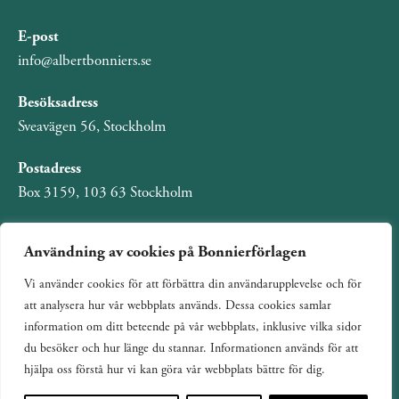
E-post
info@albertbonniers.se
Besöksadress
Sveavägen 56, Stockholm
Postadress
Box 3159, 103 63 Stockholm
Användning av cookies på Bonnierförlagen
Vi använder cookies för att förbättra din användarupplevelse och för
Om Bonnierförlagen
att analysera hur vår webbplats används. Dessa cookies samlar
Cookies
information om ditt beteende på vår webbplats, inklusive vilka sidor
du besöker och hur länge du stannar. Informationen används för att
Integritetspolicy
hjälpa oss förstå hur vi kan göra vår webbplats bättre för dig.