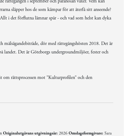
de rättegången i september och paranoian växer. Vem kan
arna släpper hos de som kämpar för att återfå sitt anseende?
llt i det förflutna lämnar spår - och vad som helst kan dyka
t och målsägandebiträde, dör med rättegångshösten 2018. Det är
på landet. Det är Göteborgs undergroundmiljöer, fester och
it om rättsprocessen mot ”Kulturprofilen” och den
en
Originalutgåvans utgivningsår:
2026
Omslagsformgivare:
Sara