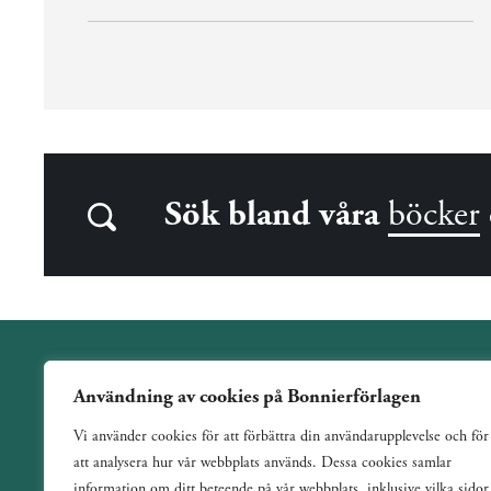
Sök bland våra
böcker
Användning av cookies på Bonnierförlagen
Wahlström & Widstrand är ett allmänutgivande förlag
Vi använder cookies för att förbättra din användarupplevelse och för
verksamt sedan 1884. Vi har en bred och varierad utgivning
att analysera hur vår webbplats används. Dessa cookies samlar
med ett tydligt fokus på skönlitteratur inom de flesta genrer.
information om ditt beteende på vår webbplats, inklusive vilka sidor