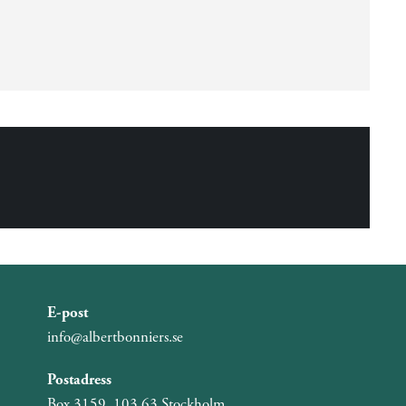
E-post
info@albertbonniers.se
Postadress
Box 3159, 103 63 Stockholm