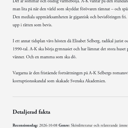
Det är sommar och olidlig värmebölja. A-K väntar på den stundan
man lita på när den värld som skyddat förövaren rämnat – och spärr
Den mediala uppmärksamheten är gigantisk och bevisföringen fri. A
upp i rätten som bevis.
I ett annat tidsplan vävs hösten då Elisabet Selberg, radikal juris
1990-tal. A-K ska börja gymnasiet och har lämnat det stora huset 
vänner. Och en mamma som ska dö.
Vargarna är den fristående fortsättningen på A-K Selbergs romansv
korruptionsskandal som skakade Svenska Akademien.
Detaljerad fakta
Recensionsdag:
2026-10-08
Genre:
Skönlitteratur och relaterande ämn