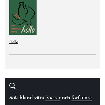
Hollo
Sök bland våra
böcker
och
författare