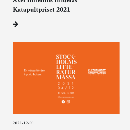
Axel Burénius tilldelas
Katapultpriset 2021
2021-12-01