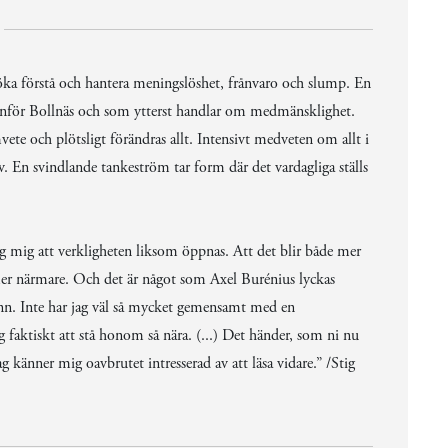
ka förstå och hantera meningslöshet, frånvaro och slump. En
utanför Bollnäs och som ytterst handlar om medmänsklighet.
vete och plötsligt förändras allt. Intensivt medveten om allt i
v. En svindlande tankeström tar form där det vardagliga ställs
ag mig att verkligheten liksom öppnas. Att det blir både mer
er närmare. Och det är något som Axel Burénius lyckas
arann. Inte har jag väl så mycket gemensamt med en
 faktiskt att stå honom så nära. (...) Det händer, som ni nu
g känner mig oavbrutet intresserad av att läsa vidare.” /Stig