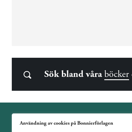
Sök bland våra
böcker
Användning av cookies på Bonnierförlagen
Wahlström & Widstrand är ett allmänutgivande förlag