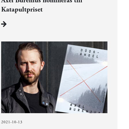
Axel Burénius nomineras till
Katapultpriset
2021-10-13