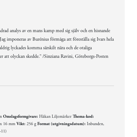
jädrad analys av en mans kamp med sig själv och en hisnande
ag imponeras av Burénius förmåga att föreställa sig Ivars hela
 aldrig lyckades komma särskilt nära och de otaliga
er att olyckan skedde.” /Sinziana Ravini, Göteborgs-Posten
vännen, barnet, relationen till den avlidna fadern som han aldrig lyckades komma särskilt nära och de otaliga körningarna till höger och vänster, samt de ödesdigra timmarna efter att olyckan skedde.” /Sinziana Ravini, Göteborgs-Posten
a.” /Kristin Lundell, Svenska Dagbladet
småningom kan se ge­nom hinnan av tragik avtäcker sig en sällsam, skör skönhet.” /Henrik Jansson, Hufvudstadsbladet
et
en
Omslagsformgivare:
Håkan Liljemärker
Thema-kod:
 x 16 mm
Vikt:
256 g
Format (utgivningsdatum):
Inbunden,
-11)