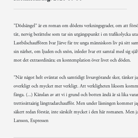
”Dödsängel” är en roman om dödens verkningsgrader, om att försö
tät, nervig berättelse som tar sin utgångspunkt i en trafikolycka 
Lastbilschauffören Ivar Järve får tre unga människors liv på sitt sam
sin närhet, om ljuden och snön, inleder Ivar ett samtal med sig själ
mot det extraordinära; en kontemplation över livet och döden.
”När något helt oväntat och samtidigt livsavgörande sker, tänker j
overkligt och mycket mer verkligt. Att verkligheten liksom komm
fånga. (...) Känslan av att vi i grund och botten ändå är så lika v
trettioåttaårig långtradarchaufför. Men under läsningen kommer jag
säkert redan förstår, inte särskilt mycket i den här romanen. Men ja
Larsson, Expressen