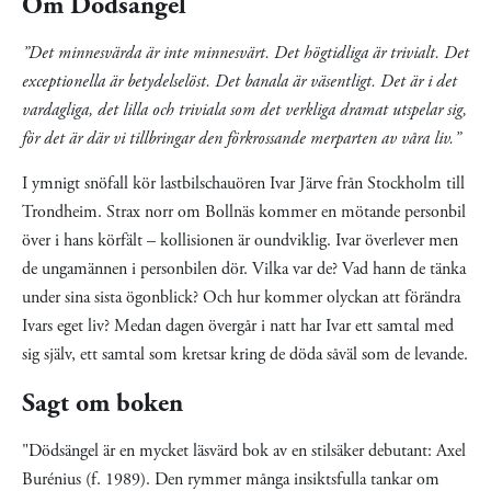
Om Dödsängel
”Det minnesvärda är inte minnesvärt. Det högtidliga är trivialt. Det
exceptionella är betydelselöst. Det banala är väsentligt. Det är i det
vardagliga, det lilla och triviala som det verkliga dramat utspelar sig,
för det är där vi tillbringar den förkrossande merparten av våra liv.”
I ymnigt snöfall kör lastbilschauören Ivar Järve från Stockholm till
Trondheim. Strax norr om Bollnäs kommer en mötande personbil
över i hans körfält – kollisionen är oundviklig. Ivar överlever men
de ungamännen i personbilen dör. Vilka var de? Vad hann de tänka
under sina sista ögonblick? Och hur kommer olyckan att förändra
Ivars eget liv? Medan dagen övergår i natt har Ivar ett samtal med
sig själv, ett samtal som kretsar kring de döda såväl som de levande.
Sagt om boken
"Dödsängel är en mycket läsvärd bok av en stilsäker debutant: Axel
Burénius (f. 1989). Den rymmer många insiktsfulla tankar om