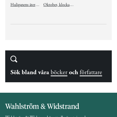
Huliganens återkomst
Oktober, klockan åtta
Sök bland våra
böcker
och
författare