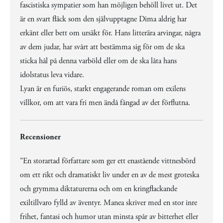
fascistiska sympatier som han möjligen behöll livet ut. Det
är en svart fläck som den självupptagne Dima aldrig har
erkänt eller bett om ursäkt för. Hans litterära arvingar, några
av dem judar, har svårt att bestämma sig för om de ska
sticka hål på denna varböld eller om de ska låta hans
idolstatus leva vidare.
Lyan är en furiös, starkt engagerande roman om exilens
villkor, om att vara fri men ändå fångad av det förflutna.
Recensioner
"En storartad författare som ger ett enastående vittnesbörd
om ett rikt och dramatiskt liv under en av de mest groteska
och grymma diktaturerna och om en kringflackande
exiltillvaro fylld av äventyr. Manea skriver med en stor inre
frihet, fantasi och humor utan minsta spår av bitterhet eller