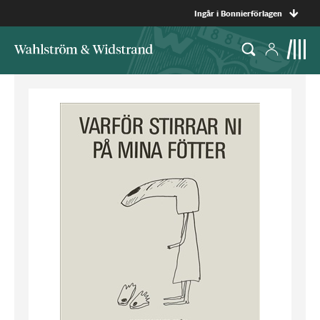
Ingår i Bonnierförlagen