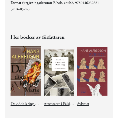
Format (utgivningsdatum):
E-bok, epub2, 9789146232681
(2016-05-02)
Fler böcker av författaren
De döda kring Maria
Attentatet i Pålsjö skog
Avbrott