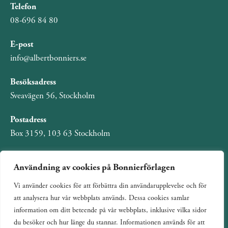
Telefon
08-696 84 80
E-post
info@albertbonniers.se
Besöksadress
Sveavägen 56, Stockholm
Postadress
Box 3159, 103 63 Stockholm
Användning av cookies på Bonnierförlagen
Vi använder cookies för att förbättra din användarupplevelse och för
Om Bonnierförlagen
att analysera hur vår webbplats används. Dessa cookies samlar
Cookies
information om ditt beteende på vår webbplats, inklusive vilka sidor
du besöker och hur länge du stannar. Informationen används för att
Integritetspolicy