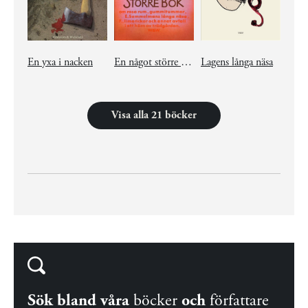
En yxa i nacken
En något större bok
Lagens långa näsa
Visa alla 21 böcker
Sök bland våra
böcker
och
författare