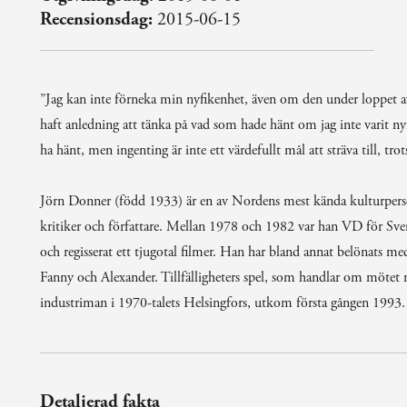
Recensionsdag:
2015-06-15
”Jag kan inte förneka min nyfikenhet, även om den under loppet av e
haft anledning att tänka på vad som hade hänt om jag inte varit nyf
ha hänt, men ingenting är inte ett värdefullt mål att sträva till, tro
Jörn Donner (född 1933) är en av Nordens mest kända kulturpersonli
kritiker och författare. Mellan 1978 och 1982 var han VD för Svens
och regisserat ett tjugotal filmer. Han har bland annat belönats 
Fanny och Alexander. Tillfälligheters spel, som handlar om mötet 
industriman i 1970-talets Helsingfors, utkom första gången 1993.
Detaljerad fakta