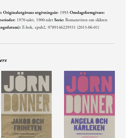
en
Originalutgåvans utgivningsår:
1993
Omslagsformgivare:
perioder:
1970-talet, 1900-talet
Serie:
Romansviten om släkten
ingsdatum):
E-bok, epub2, 9789146229551 (2015-06-01)
ers