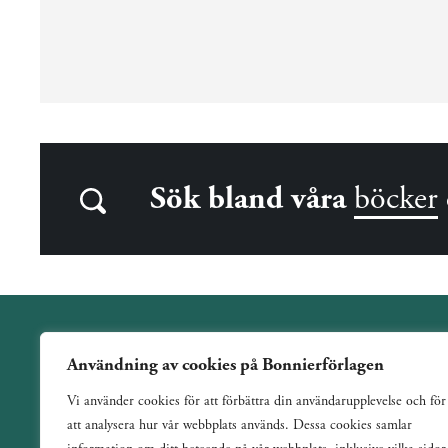
Sök bland våra
böcker
Användning av cookies på Bonnierförlagen
Wahlström & Widstrand är ett allmänutgivande förlag
Vi använder cookies för att förbättra din användarupplevelse och för
verksamt sedan 1884. Vi har en bred och varierad utgivning
att analysera hur vår webbplats används. Dessa cookies samlar
med ett tydligt fokus på skönlitteratur inom de flesta genrer.