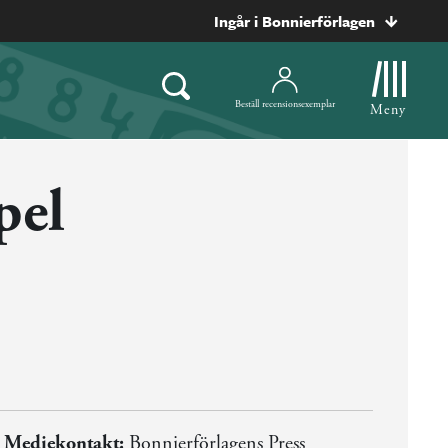
Ingår i Bonnierförlagen
Beställ recensionsexemplar
Meny
pel
Mediekontakt:
Bonnierförlagens Press