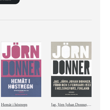
Hemåt i höstregn
Jag, Jörn Johan Donner, född den 5 februari 1933 i Helsingfors, Finland