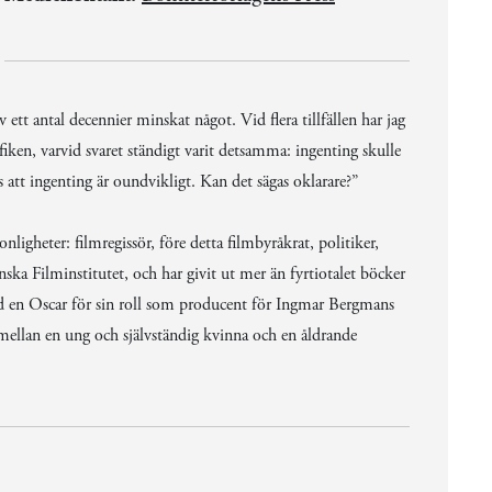
tt antal decennier minskat något. Vid flera tillfällen har jag
iken, varvid svaret ständigt varit detsamma: ingenting skulle
ts att ingenting är oundvikligt. Kan det sägas oklarare?”
gheter: filmregissör, före detta filmbyråkrat, politiker,
ka Filminstitutet, och har givit ut mer än fyrtiotalet böcker
med en Oscar för sin roll som producent för Ingmar Bergmans
mellan en ung och självständig kvinna och en åldrande