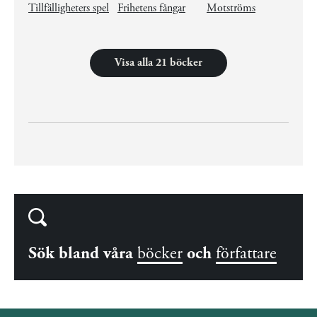
Tillfälligheters spel
Frihetens fångar
Motströms
Visa alla 21 böcker
Sök bland våra
böcker
och
författare