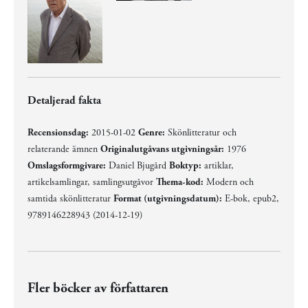
Detaljerad fakta
Recensionsdag:
2015-01-02
Genre:
Skönlitteratur och
relaterande ämnen
Originalutgåvans utgivningsår:
1976
Omslagsformgivare:
Daniel Bjugård
Boktyp:
artiklar,
artikelsamlingar, samlingsutgåvor
Thema-kod:
Modern och
samtida skönlitteratur
Format (utgivningsdatum):
E-bok, epub2,
9789146228943 (2014-12-19)
Fler böcker av författaren