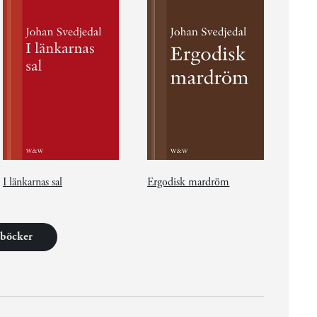
I länkarnas sal
Ergodisk mardröm
9 böcker