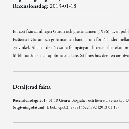
Recensionsdag:
2013-01-18
En essä från samlingen Gurun och grottmannen (1996), även publi
Essäerna i Gurun och grottmannen handlar om förhållandet mellan li
synvinkel. Alla har de nått stora framgångar - litterära eller ekon
förbli outsiders och uppbrottsmakare. Så finns hos dem en ambivale
Detaljerad fakta
Recensionsdag:
2013-01-18
Genre:
Biografier och litteraturvetenskap
Or
(utgivningsdatum):
E-bok, epub2, 9789146224792 (2013-01-18)