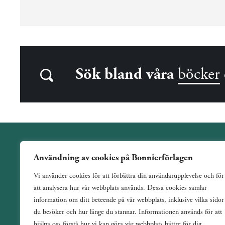
Sök bland våra
böcker
Användning av cookies på Bonnierförlagen
Wahlström & Widstrand är ett allmänutgivande förlag
Vi använder cookies för att förbättra din användarupplevelse och för
verksamt sedan 1884. Vi har en bred och varierad utgivning
att analysera hur vår webbplats används. Dessa cookies samlar
med ett tydligt fokus på skönlitteratur inom de flesta genrer.
information om ditt beteende på vår webbplats, inklusive vilka sidor
du besöker och hur länge du stannar. Informationen används för att
hjälpa oss förstå hur vi kan göra vår webbplats bättre för dig.