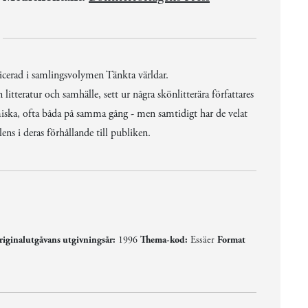
cerad i samlingsvolymen Tänkta världar.
tteratur och samhälle, sett ur några skönlitterära författares
omiska, ofta båda på samma gång - men samtidigt har de velat
ns i deras förhållande till publiken.
iginalutgåvans utgivningsår:
1996
Thema-kod:
Essäer
Format