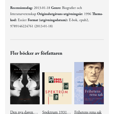
Recensionsdag:
2013-01-18
Genre:
Biografier och
litteraturvetenskap
Originalutgåvans utgivningsår:
1996
Thema-
kod:
Essäer
Format (utgivningsdatum):
E-bok, epub2,
9789146224761 (2013-01-18)
Fler böcker av författaren
Den nya dagen gryr
Spektrum 1931-1935
Frihetens rena sak