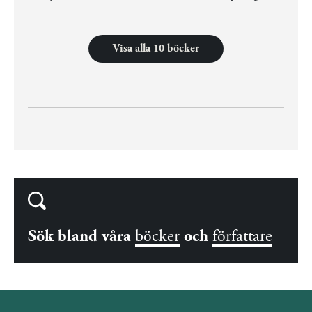
Visa alla 10 böcker
Sök bland våra
böcker
och
författare