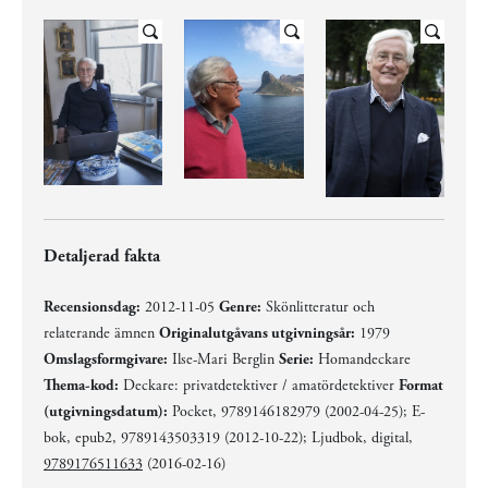
Detaljerad fakta
Recensionsdag:
2012-11-05
Genre:
Skönlitteratur och
relaterande ämnen
Originalutgåvans utgivningsår:
1979
Omslagsformgivare:
Ilse-Mari Berglin
Serie:
Homandeckare
Thema-kod:
Deckare: privatdetektiver / amatördetektiver
Format
(utgivningsdatum):
Pocket, 9789146182979 (2002-04-25); E-
bok, epub2, 9789143503319 (2012-10-22); Ljudbok, digital,
9789176511633
(2016-02-16)