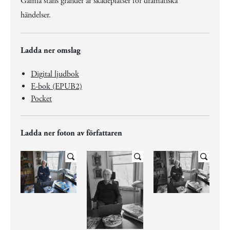
Gamla stans gränder är skådeplatser för dramatiska
händelser.
Ladda ner omslag
Digital ljudbok
E-bok (EPUB2)
Pocket
Ladda ner foton av författaren