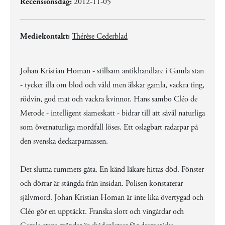
Recensionsdag:
2012-11-05
Mediekontakt:
Thérèse Cederblad
Johan Kristian Homan - stillsam antikhandlare i Gamla stan
- tycker illa om blod och våld men älskar gamla, vackra ting,
rödvin, god mat och vackra kvinnor. Hans sambo Cléo de
Merode - intelligent siameskatt - bidrar till att såväl naturliga
som övernaturliga mordfall löses. Ett oslagbart radarpar på
den svenska deckarparnassen.
Det slutna rummets gåta. En känd läkare hittas död. Fönster
och dörrar är stängda från insidan. Polisen konstaterar
självmord. Johan Kristian Homan är inte lika övertygad och
Cléo gör en upptäckt. Franska slott och vingårdar och