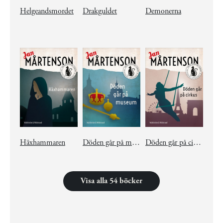
Helgeandsmordet
Drakguldet
Demonerna
Häxhammaren
Döden går på museum
Döden går på cirkus
Visa alla 54 böcker