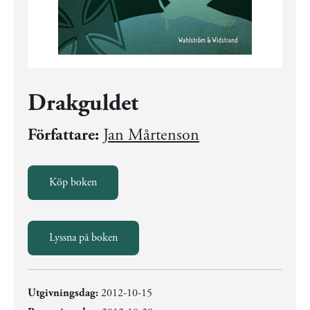
Drakguldet
Författare:
Jan Mårtenson
Köp boken
Lyssna på boken
Utgivningsdag:
2012-10-15