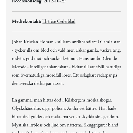
Recensionsdag:
2012-10-29
Mediekontakt:
Thérèse Cederblad
Johan Kristian Homan - stillsam antikhandlare i Gamla stan
- tycker illa om blod och våld men älskar gamla, vackra ting,
rödvin, god mat och vackra kvinnor. Hans sambo Cléo de
Merode - intelligent siameskatt - bidrar till att såväl naturliga
som övernaturliga mordfall löses. Ett oslagbart radarpar på
den svenska deckarparnassen.
En gammal man hittas död i Kilsbergens mörka skogar.
Olyckshändelse, säger polisen. Andra vet bättre. Han hade
hittat drakguldet och makterna vet att skydda sin egendom.
Mystiska irrbloss och ljud om nätterna. Skuggfigurer bland