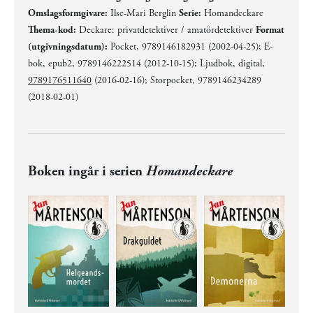
Omslagsformgivare:
Ilse-Mari Berglin
Serie:
Homandeckare
Thema-kod:
Deckare: privatdetektiver / amatördetektiver
Format
(utgivningsdatum):
Pocket, 9789146182931 (2002-04-25); E-
bok, epub2, 9789146222514 (2012-10-15); Ljudbok, digital,
9789176511640
(2016-02-16); Storpocket, 9789146234289
(2018-02-01)
Boken ingår i serien
Homandeckare