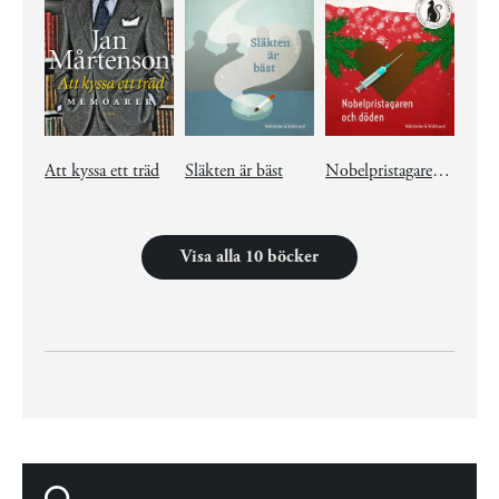
Att kyssa ett träd
Släkten är bäst
Nobelpristagaren och döden
Visa alla 10 böcker