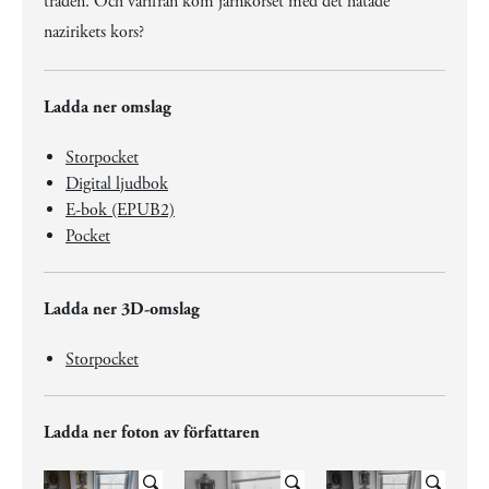
träden. Och varifrån kom järnkorset med det hatade
nazirikets kors?
Ladda ner omslag
Storpocket
Digital ljudbok
E-bok (EPUB2)
Pocket
Ladda ner 3D-omslag
Storpocket
Ladda ner foton av författaren