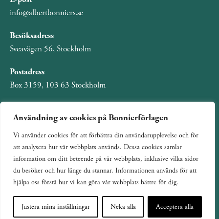
info@albertbonniers.se
Besöksadress
Sveavägen 56, Stockholm
Postadress
Box 3159, 103 63 Stockholm
Användning av cookies på Bonnierförlagen
Vi använder cookies för att förbättra din användarupplevelse och för
Om Bonnierförlagen
att analysera hur vår webbplats används. Dessa cookies samlar
Cookies
information om ditt beteende på vår webbplats, inklusive vilka sidor
du besöker och hur länge du stannar. Informationen används för att
Integritetspolicy
hjälpa oss förstå hur vi kan göra vår webbplats bättre för dig.
Justera mina inställningar
Neka alla
Acceptera alla