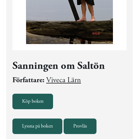
Sanningen om Saltön
Författare:
Viveca Lärn
Köp boken
Lyssna på boken
Provläs