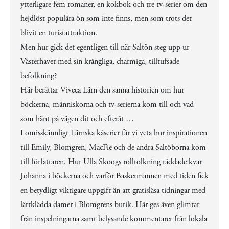
ytterligare fem romaner, en kokbok och tre tv-serier om den
hejdlöst populära ön som inte finns, men som trots det
blivit en turistattraktion.
Men hur gick det egentligen till när Saltön steg upp ur
Västerhavet med sin krångliga, charmiga, tilltufsade
befolkning?
Här berättar Viveca Lärn den sanna historien om hur
böckerna, människorna och tv-serierna kom till och vad
som hänt på vägen dit och efteråt …
I omisskännligt Lärnska kåserier får vi veta hur inspirationen
till Emily, Blomgren, MacFie och de andra Saltöborna kom
till författaren. Hur Ulla Skoogs rolltolkning räddade kvar
Johanna i böckerna och varför Baskermannen med tiden fick
en betydligt viktigare uppgift än att gratisläsa tidningar med
lättklädda damer i Blomgrens butik. Här ges även glimtar
från inspelningarna samt belysande kommentarer från lokala