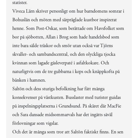
statister.
Viveca Lärn skriver personligt om hur barndomens somrar i
Bohuslän och möten med särpräglade kustbor inspirerat
henne. Som Post-Oskar, som berättade om Havsfolket som
bor på sjöbotten, Allan i Brog som hade handelsbod som
inte bara sålde träskor och smör utan också var Tjörns
skvaller- och sambandscentral, och den olyckliga tjocka
kvinnan som lagade gåsleverpaté i asfaltkokare. Och
naturligtvis om de tre gubbarna i keps och knäppkofta på
bänken i hamnen.
Saltön och dess sturiga befolkning har fått många
konsekvenser på västkusten. Busslaster med turister guidas
på inspelningsplatserna i Grundsund. På skäret där MacFie
och Sara dansade midsommarvals har det ingåtts såväl
förlovningar som vigslar.
Och det är många som tror att Saltön faktiskt finns. En sen