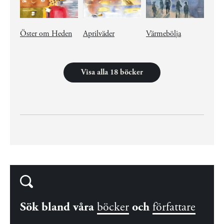
Öster om Heden
Aprilväder
Värmebölja
Visa alla 18 böcker
Sök bland våra
böcker
och
författare