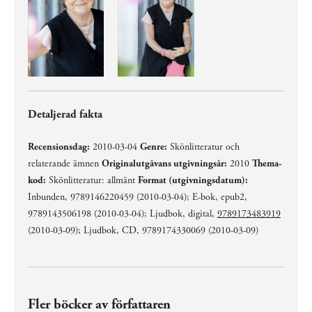
Detaljerad fakta
Recensionsdag:
2010-03-04
Genre:
Skönlitteratur och
relaterande ämnen
Originalutgåvans utgivningsår:
2010
Thema-
kod:
Skönlitteratur: allmänt
Format (utgivningsdatum):
Inbunden, 9789146220459 (2010-03-04); E-bok, epub2,
9789143506198 (2010-03-04); Ljudbok, digital,
9789173483919
(2010-03-09); Ljudbok, CD, 9789174330069 (2010-03-09)
Fler böcker av författaren