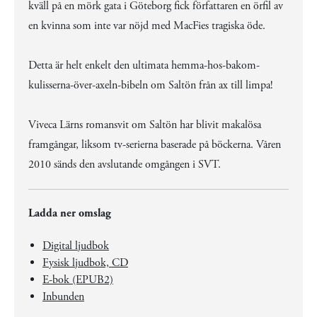
kväll på en mörk gata i Göteborg fick författaren en örfil av
en kvinna som inte var nöjd med MacFies tragiska öde.
Detta är helt enkelt den ultimata hemma-hos-bakom-
kulisserna-över-axeln-bibeln om Saltön från ax till limpa!
Viveca Lärns romansvit om Saltön har blivit makalösa
framgångar, liksom tv-serierna baserade på böckerna. Våren
2010 sänds den avslutande omgången i SVT.
Ladda ner omslag
Digital ljudbok
Fysisk ljudbok, CD
E-bok (EPUB2)
Inbunden