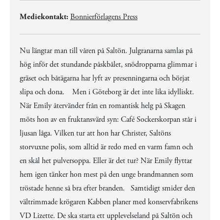
Mediekontakt:
Bonnierförlagens Press
Nu längtar man till våren på Saltön. Julgranarna samlas på
hög inför det stundande påskbålet, snödropparna glimmar i
gräset och båtägarna har lyft av presenningarna och börjat
slipa och dona. Men i Göteborg är det inte lika idylliskt.
När Emily återvänder från en romantisk helg på Skagen
möts hon av en fruktansvärd syn: Café Sockerskorpan står i
ljusan låga. Vilken tur att hon har Christer, Saltöns
storvuxne polis, som alltid är redo med en varm famn och
en skål het pulversoppa. Eller är det tur? När Emily flyttar
hem igen tänker hon mest på den unge brandmannen som
tröstade henne så bra efter branden. Samtidigt smider den
vältrimmade krögaren Kabben planer med konservfabrikens
VD Lizette. De ska starta ett upplevelseland på Saltön och