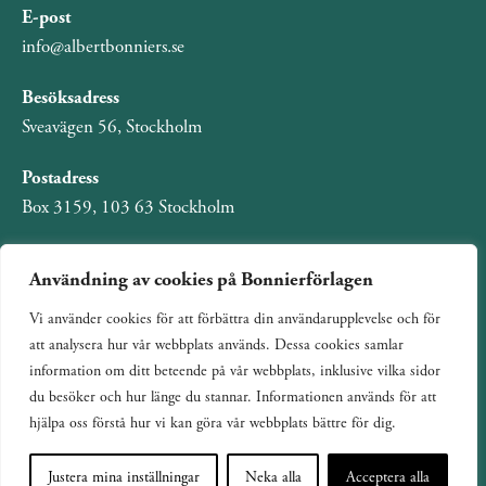
E-post
info@albertbonniers.se
Besöksadress
Sveavägen 56, Stockholm
Postadress
Box 3159, 103 63 Stockholm
Användning av cookies på Bonnierförlagen
Vi använder cookies för att förbättra din användarupplevelse och för
Om Bonnierförlagen
att analysera hur vår webbplats används. Dessa cookies samlar
Cookies
information om ditt beteende på vår webbplats, inklusive vilka sidor
du besöker och hur länge du stannar. Informationen används för att
Integritetspolicy
hjälpa oss förstå hur vi kan göra vår webbplats bättre för dig.
Justera mina inställningar
Neka alla
Acceptera alla