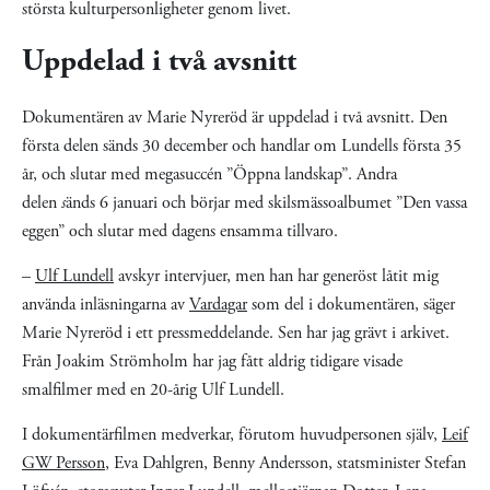
största kulturpersonligheter genom livet.
Uppdelad i två avsnitt
Dokumentären av Marie Nyreröd är uppdelad i två avsnitt. Den
första delen sänds 30 december och handlar om Lundells första 35
år, och slutar med megasuccén ”Öppna landskap”. Andra
delen
s
änds 6 januari och börjar med skilsmässoalbumet ”Den vassa
eggen” och slutar med dagens ensamma tillvaro.
–
Ulf Lundell
avskyr intervjuer, men han har generöst låtit mig
använda inläsningarna av
Vardagar
som del i dokumentären, säger
Marie Nyreröd i ett pressmeddelande. Sen har jag grävt i arkivet.
Från Joakim Strömholm har jag fått aldrig tidigare visade
smalfilmer med en 20-årig Ulf Lundell.
I dokumentärfilmen medverkar, förutom huvudpersonen själv,
Leif
GW Persson
, Eva Dahlgren, Benny Andersson, statsminister Stefan