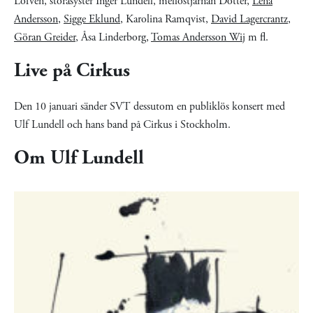
Löfvén, storasyster Inger Lundell, mellostjärnan Dotter,
Lena
Andersson
,
Sigge Eklund
, Karolina Ramqvist,
David Lagercrantz
,
Göran Greider
, Åsa Linderborg,
Tomas Andersson Wij
m fl.
Live på Cirkus
Den 10 januari sänder SVT dessutom en publiklös konsert med
Ulf Lundell och hans band på Cirkus i Stockholm.
Om Ulf Lundell