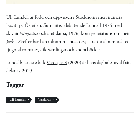
Ulf Lundell
är född och uppvuxen i Stockholm men numera
bosatt på Österlen. Som artist debuterade Lundell 1975 med
skivan
Vargmåne
och året därpå, 1976, kom generationsromanen
Jack
. Därefter har han utkommit med drygt trettio album och ett
tjugotal romaner, diktsamlingar och andra böcker.
Lundells senaste bok
Vardagar 3
(2020) är hans dagboksurval från
delar av 2019.
Taggar
Ulf Lundell
Vardagar 3