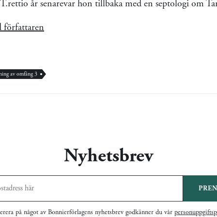
.rettio år senarevar hon tillbaka med en septologi om Tar
 författaren
ing av omfång 3
Nyhetsbrev
PRE
rera på något av Bonnierförlagens nyhetsbrev godkänner du vår
personuppgiftsp