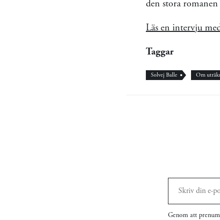
den stora romanen T
Läs en intervju med
Taggar
Solvej Balle
Om uträkn
Genom att prenume