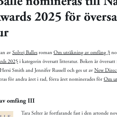
Balle nomineras till N
wards 2025 för översa
ur
van av
Solvej Balles
roman
Om uträkning av omfång 3
nom
rds 2025
i kategorin översatt litteratur. Boken är översatt 
Hersi Smith and Jennifer Russell och ges ut av
New Direct
as för andra året i rad, förra året nominerades för
Om ut
av omfång III
Tara Selter är fortfarande fast i den artonde n