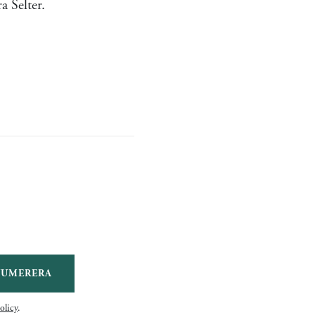
a Selter.
NUMERERA
olicy
.