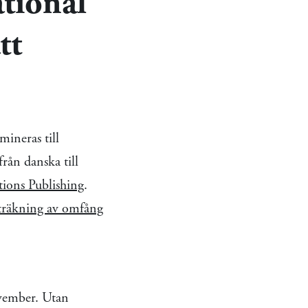
ational
tt
ineras till
från danska till
ions Publishing
.
räkning av omfång
ovember. Utan