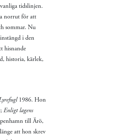
vanliga tidslinjen.
a norrut för att
 och sommar. Nu
instängd i den
itt hisnande
, historia, kärlek,
Lyrefugl
1986. Hon
t;
Enligt lagens
öpenhamn till Ärö,
 länge att hon skrev