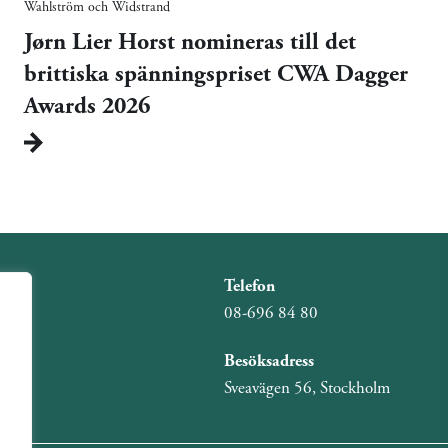
Wahlström och Widstrand
Jørn Lier Horst nomineras till det
brittiska spänningspriset CWA Dagger
Awards 2026
Telefon
08-696 84 80
Besöksadress
Sveavägen 56, Stockholm