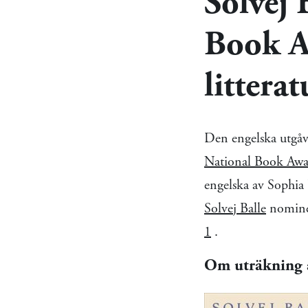
Solvej 
Book A
litterat
Den engelska utgå
National Book Awa
engelska av Sophia 
Solvej Balle
nominer
1
.
Om uträkning 