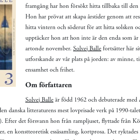
framgång har hon försökt hitta tillbaka till den 
Hon har prövat att skapa årstider genom att res
hitta vintern och söderut för att hitta solsken
upptäcker hon att hon inte är den enda som är 
artonde november.
Solvej Balle
fortsätter här s
utforskande av vår plats på jorden: av minne, tid
ensamhet och frihet.
Om författaren
Solvej Balle
är född 1962 och debuterade med
 den danska litteraturens mest lovprisade verk på 1990-tale
. Efter det försvann hon från rampljuset, flyttade från K
er, en konstteoretisk essäsamling, kortprosa. Det ryktades