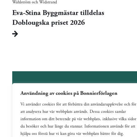
Wahlström och Widstrand
Eva-Stina Byggmästar tilldelas
Doblougska priset 2026
Användning av cookies på Bonnierförlagen
Wahlström & Widstrand är ett allmänutgivande förlag
Vi använder cookies för att förbättra din användarupplevelse och för
verksamt sedan 1884. Vi har en bred och varierad
att analysera hur vår webbplats används. Dessa cookies samlar
utgivning med ett tydligt fokus på skönlitteratur inom
information om ditt beteende på vår webbplats, inklusive vilka sidor
de flesta genrer.
du besöker och hur länge du stannar. Informationen används för att
hjälpa oss förstå hur vi kan göra vår webbplats bättre för dig.