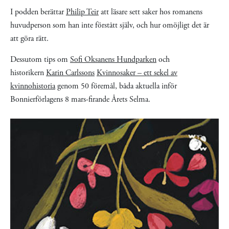
I podden berättar
Philip Teir
att läsare sett saker hos romanens
huvudperson som han inte förstått själv, och hur omöjligt det är
att göra rätt.
Dessutom tips om
Sofi Oksanens Hundparken
och
historikern
Karin Carlssons
Kvinnosaker – ett sekel av
kvinnohistoria
genom 50 föremål, båda aktuella inför
Bonnierförlagens 8 mars-firande Årets Selma.