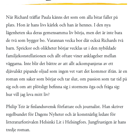
N
är Richard träffar Paula känns det som om alla bitar faller på
plats. Hon är hans livs kärlek och han är hennes. I den nya
lägenheten ska deras gemensamma liv börja, men det är inte bara
de två som bygger bo. Varannan vecka bor där också Richards två
barn. Sprickor och olikheter börjar vecklas ut i den nybildade
familjekonstellationen och allt oftare viner anklagelser mellan
väggarna. Inte blir det bättre av att allt ackompanjeras av ett
djävulskt pipande oljud som ingen vet vart det kommer ifrån. är en
roman om saker som börjar och tar slut, om passion som tar tid på
sig och om att plötsligt befinna sig i stormens öga och fråga sig:
hur vill jag leva mitt liv?
Philip Teir är finlandssvensk författare och journalist. Han skriver
regelbundet för Dagens Nyheter och är konstnärlig ledare för
litteraturfestivalen Helsinki Lit i Helsingfors. Jungfrustigen är hans
tredje roman.