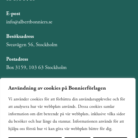
E-post
info@albertbonniers.se
Besöksadress
Sveavägen 56, Stockholm
Postadress
Box 3159, 103 63 Stockholm
Användning av cookies på Bonnierförlagen
Vi använder cookies för att förbättra din användarupplevelse och för
Om Bonnierförlagen
att analysera hur vår webbplats används. Dessa cookies samlar
Cookies
information om ditt beteende på vår webbplats, inklusive vilka sidor
du besöker och hur länge du stannar. Informationen används för att
Integritetspolicy
hjälpa oss förstå hur vi kan göra vår webbplats bättre för dig.