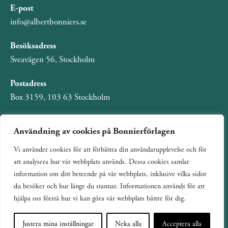
E-post
info@albertbonniers.se
Besöksadress
Sveavägen 56, Stockholm
Postadress
Box 3159, 103 63 Stockholm
Användning av cookies på Bonnierförlagen
Vi använder cookies för att förbättra din användarupplevelse och för
Om Bonnierförlagen
att analysera hur vår webbplats används. Dessa cookies samlar
Cookies
information om ditt beteende på vår webbplats, inklusive vilka sidor
du besöker och hur länge du stannar. Informationen används för att
Integritetspolicy
hjälpa oss förstå hur vi kan göra vår webbplats bättre för dig.
Justera mina inställningar
Neka alla
Acceptera alla