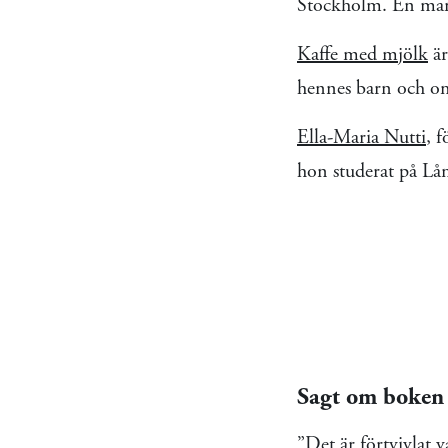
Stockholm. En mamm
Kaffe med mjölk
är
hennes barn och om
Ella-Maria Nutti
, 
hon studerat på Lå
Sagt om boken
”Det är förtvivlat 