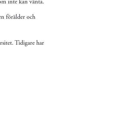
om inte kan vänta.
en förälder och
sitet. Tidigare har