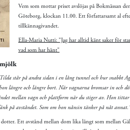
Vem som mottar priset avslöjas på Bokmässan de
Göteborg, klockan 11.00. Ett författarsamt al efte
tillkännagivandet.
Ella-Maria Nutti: "Jag har alltid känt saker för sta
vad som har hänt"
mjölk
ilda står på andra sidan i en lång tunnel och hur snabbt Ag
n längre och längre bort. När vagnarna bromsar in och dö
åndet mellan vagn och plattform när du stiger av. Hon titta
Tänk på avståndet. Som om hon nånsin tänker på nåt annat.
dotter.
Ett avstånd mellan dom lika långt som mellan Gäl