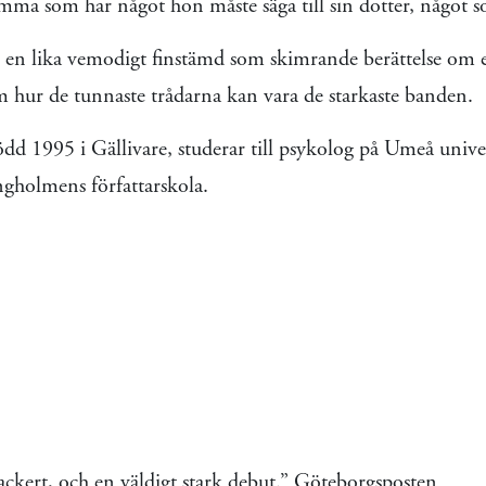
a som har något hon måste säga till sin dotter, något s
 en lika vemodigt finstämd som skimrande berättelse om 
 hur de tunnaste trådarna kan vara de starkaste banden.
född 1995 i Gällivare, studerar till psykolog på Umeå univer
ngholmens författarskola.
vackert, och en väldigt stark debut.” Göteborgsposten