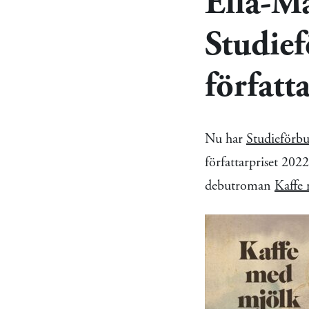
Ella-Ma
Studie
författ
Nu har
Studieförb
författarpriset 202
debutroman
Kaffe