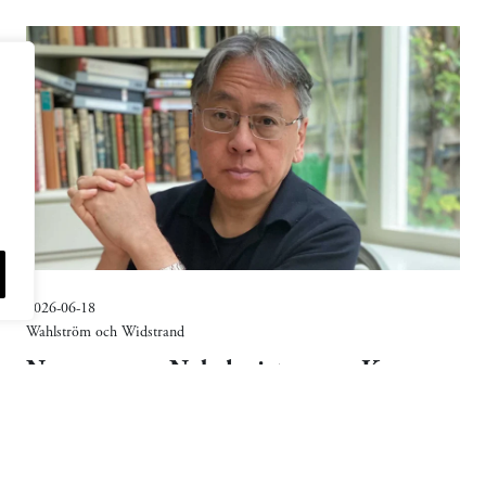
2026-06-18
Wahlström och Widstrand
Ny roman av Nobelpristagaren Kazuo
Ishiguro utkommer under nästa år