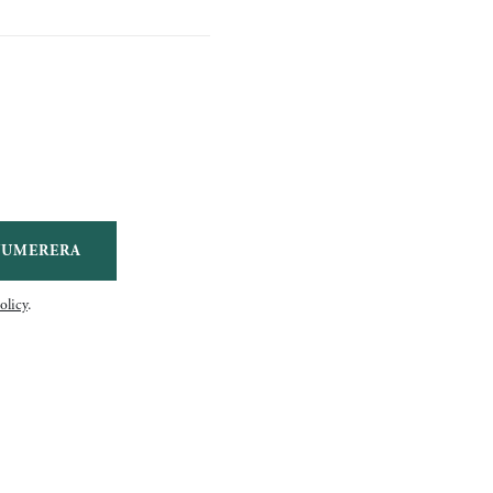
NUMERERA
olicy
.