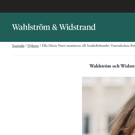
Startsida
/
Nyheter
/
Ella-Maria Nutti nomineras till Studieförbundet Vuxenskolans för
Wahlström och Widst