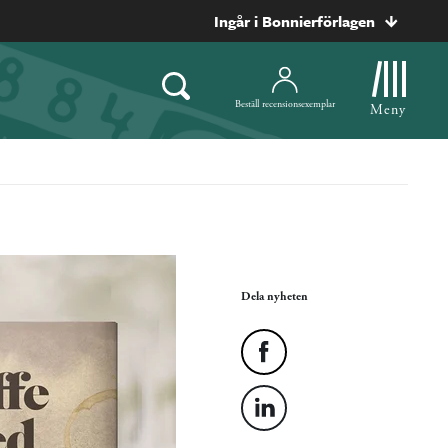
Ingår i Bonnierförlagen
Beställ recensionsexemplar
Meny
Dela nyheten