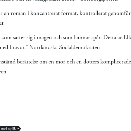
r en roman i koncentrerat format, kontrollerat genomför
et
 som sätter sig i magen och som lämnar spår. Detta är Ell
med bravur.” Norrländska Socialdemokraten
instämd berättelse om en mor och en dotters komplicerade 
ren
e med mjölk