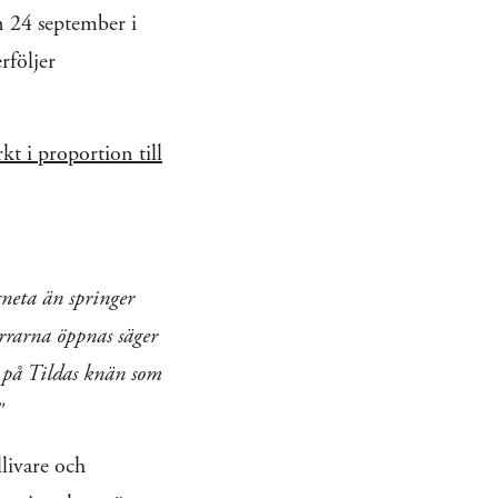
n 24 september i
rföljer
rkt i proportion till
neta än springer
rrarna öppnas säger
r på Tildas knän som
"
livare och