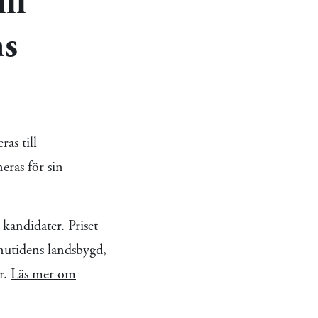
ll
ns
as till
eras för sin
kandidater. Priset
r nutidens landsbygd,
r.
Läs mer om