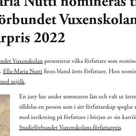
ria Nutti nomineras ti
förbundet Vuxenskola
arpris 2022
undet Vuxenskolan
presenterat vilka författare som nominer
2.
Ella-Maria Nutti
finns bland årets författare. Hon nomin
 med mjölk
.
En jury har under sommaren läst och valt ut årets 
tilldelas en person som i sitt författarskap spegla
med inriktning på författare i början av sin karriä
Studieförbundet Vuxenskolans författarpris
.