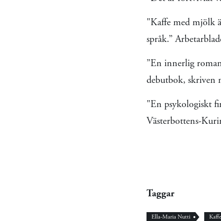
"Kaffe med mjölk ä
språk.” Arbetarblad
”En innerlig roman
debutbok, skriven 
"En psykologiskt f
Västerbottens-Kuri
Taggar
Ella-Maria Nutti
Kaff