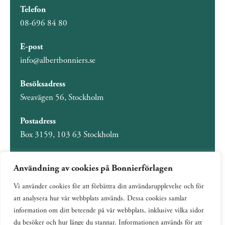
Telefon
08-696 84 80
E-post
info@albertbonniers.se
Besöksadress
Sveavägen 56, Stockholm
Postadress
Box 3159, 103 63 Stockholm
Användning av cookies på Bonnierförlagen
Vi använder cookies för att förbättra din användarupplevelse och för
Om Bonnierförlagen
att analysera hur vår webbplats används. Dessa cookies samlar
Cookies
information om ditt beteende på vår webbplats, inklusive vilka sidor
du besöker och hur länge du stannar. Informationen används för att