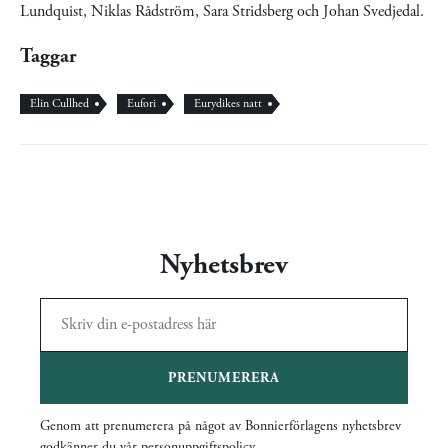
Lundquist, Niklas Rådström, Sara Stridsberg och Johan Svedjedal.
Taggar
Elin Cullhed
Eufori
Eurydikes natt
Nyhetsbrev
PRENUMERERA
Genom att prenumerera på något av Bonnierförlagens nyhetsbrev
godkänner du vår
personuppgiftspolicy
.