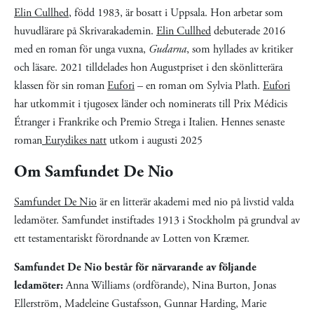
Elin Cullhed
, född 1983, är bosatt i Uppsala. Hon arbetar som
huvudlärare på Skrivarakademin.
Elin Cullhed
debuterade 2016
med en roman för unga vuxna,
Gudarna
, som hyllades av kritiker
och läsare. 2021 tilldelades hon Augustpriset i den skönlitterära
klassen för sin roman
Eufori
– en roman om Sylvia Plath.
Eufori
har utkommit i tjugosex länder och nominerats till Prix Médicis
Étranger i Frankrike och Premio Strega i Italien. Hennes senaste
roman
Eurydikes natt
utkom i augusti 2025
Om Samfundet De Nio
Samfundet De Nio
är en litterär akademi med nio på livstid valda
ledamöter. Samfundet instiftades 1913 i Stockholm på grundval av
ett testamentariskt förordnande av Lotten von Kræmer.
Samfundet De Nio består för närvarande av följande
ledamöter:
Anna Williams (ordförande), Nina Burton, Jonas
Ellerström, Madeleine Gustafsson, Gunnar Harding, Marie