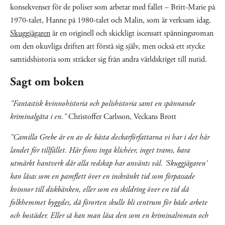
konsekvenser för de poliser som arbetar med fallet – Britt-Marie på
1970-talet, Hanne på 1980-talet och Malin, som är verksam idag.
Skuggjägaren
är en originell och skickligt iscensatt spänningsroman
om den okuvliga driften att förstå sig själv, men också ett stycke
samtidshistoria som sträcker sig från andra världskriget till nutid.
Sagt om boken
"Fantastisk kvinnohistoria och polishistoria samt en spännande
kriminalgåta i en."
Christoffer Carlsson, Veckans Brott
"Camilla Grebe är en av de bästa deckarförfattarna vi har i det här
landet för tillfället. Här finns inga klichéer, inget trams, bara
utmärkt hantverk där alla redskap har använts väl. 'Skuggjägaren'
kan läsas som en pamflett över en inskränkt tid som förpassade
kvinnor till diskbänken, eller som en skildring över en tid då
folkhemmet byggdes, då förorten skulle bli centrum för både arbete
och bostäder. Eller så kan man läsa den som en kriminalroman och