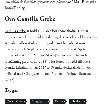
som sådan är den både gripande och spännande
." Mats Palmquist,
Borås Tidning
Om Camilla Grebe
Camilla Grebe
är född 1968 och bor i Stockholm. Hon är
utbildad civilekonom vid Handelshögskolan och var bl.a. med och
startade ljudboksförlaget StorySide samt har arbetat som
marknadsdirektör på Lernia och som vd för Vin & Sprits
dotterbolag Amfora Vinhus.
Skuggjägaren
är en fristående
fortsättning på
Dvalan
(2018),
Husdjuret
– utsedd till bästa
svenska kriminalroman 2017 av Svenska deckarakademin och
belönad med Glasnyckeln – och
Älskaren från huvudkontoret
(2015).
Taggar
Camilla Grebe
Skuggjägaren
Dvalan
Husdjuret