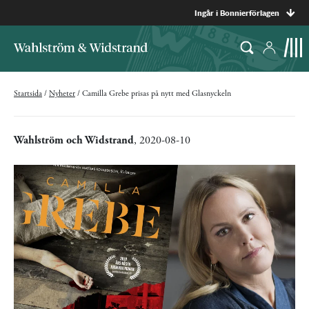
Ingår i Bonnierförlagen
Startsida
/
Nyheter
/
Camilla Grebe prisas på nytt med Glasnyckeln
Wahlström och Widstrand
, 2020-08-10