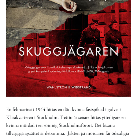
En februarinatt 1944 hittas en död kvinna fastspikad i golvet i
Klarakvarteren i Stockholm. Trettio år senare hittas ytterligare en
kvinna mördad i en sömnig Stockholmsförort. Det bisarra
tillvägagångssättet är detsamma. Jakten på mördaren får ödesdigra