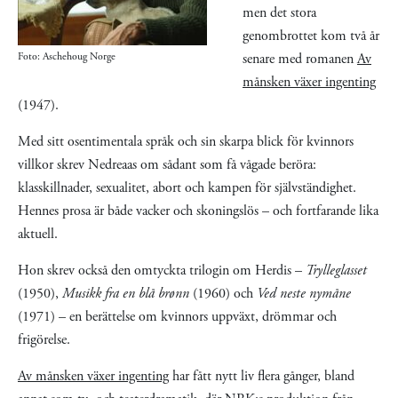
men det stora
genombrottet kom två år
Foto: Aschehoug Norge
senare med romanen
Av
månsken växer ingenting
(1947).
Med sitt osentimentala språk och sin skarpa blick för kvinnors
villkor skrev Nedreaas om sådant som få vågade beröra:
klasskillnader, sexualitet, abort och kampen för självständighet.
Hennes prosa är både vacker och skoningslös – och fortfarande lika
aktuell.
Hon skrev också den omtyckta trilogin om Herdis –
Trylleglasset
(1950),
Musikk fra en blå brønn
(1960) och
Ved neste nymåne
(1971) – en berättelse om kvinnors uppväxt, drömmar och
frigörelse.
Av månsken växer ingenting
har fått nytt liv flera gånger, bland