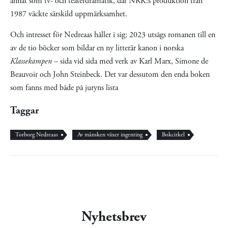
annat som tv- och teaterdramatik, där NRK:s produktion från
1987 väckte särskild uppmärksamhet.
Och intresset för Nedreaas håller i sig: 2023 utsågs romanen till en
av de tio böcker som bildar en ny litterär kanon i norska
Klassekampen
– sida vid sida med verk av Karl Marx, Simone de
Beauvoir och John Steinbeck. Det var dessutom den enda boken
som fanns med både på juryns lista
Taggar
Torborg Nedreaas
Av månsken växer ingenting
Bokcirkel
Nyhetsbrev