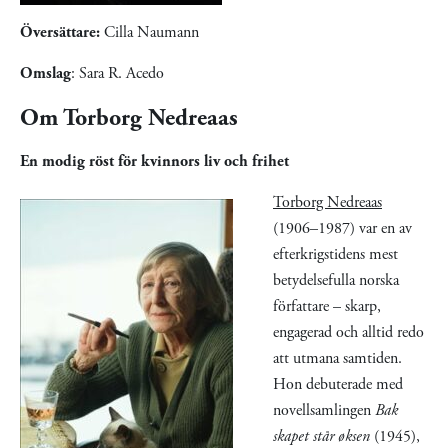
Översättare:
Cilla Naumann
Omslag
: Sara R. Acedo
Om Torborg Nedreaas
En modig röst för kvinnors liv och frihet
Torborg Nedreaas
(1906–1987) var en av
efterkrigstidens mest
betydelsefulla norska
författare – skarp,
engagerad och alltid redo
att utmana samtiden.
Hon debuterade med
novellsamlingen
Bak
skapet står øksen
(1945),