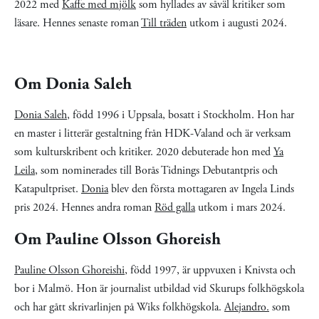
2022 med
Kaffe med mjölk
som hyllades av såväl kritiker som
läsare. Hennes senaste roman
Till träden
utkom i augusti 2024.
Om Donia Saleh
Donia Saleh
, född 1996 i Uppsala, bosatt i Stockholm. Hon har
en master i litterär gestaltning från HDK-Valand och är verksam
som kulturskribent och kritiker. 2020 debuterade hon med
Ya
Leila
, som nominerades till Borås Tidnings Debutantpris och
Katapultpriset.
Donia
blev den första mottagaren av Ingela Linds
pris 2024. Hennes andra roman
Röd galla
utkom i mars 2024.
Om Pauline Olsson Ghoreish
Pauline Olsson Ghoreishi
, född 1997, är uppvuxen i Knivsta och
bor i Malmö. Hon är journalist utbildad vid Skurups folkhögskola
och har gått skrivarlinjen på Wiks folkhögskola.
Alejandro.
som