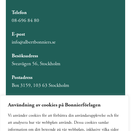
Telefon
08-696 84 80
E-post
info@albertbonniers.se
Besöksadress
Sveavägen 56, Stockholm
Postadress
Box 3159, 103 63 Stockholm
Användning av cookies på Bonnierförlagen
Vi använder cookies för att förbättra din användarupplevelse och för
Om Bonnierförlagen
att analysera hur vår webbplats används. Dessa cookies samlar
Cookies
information om ditt beteende på vår webbplats, inklusive vilka sidor