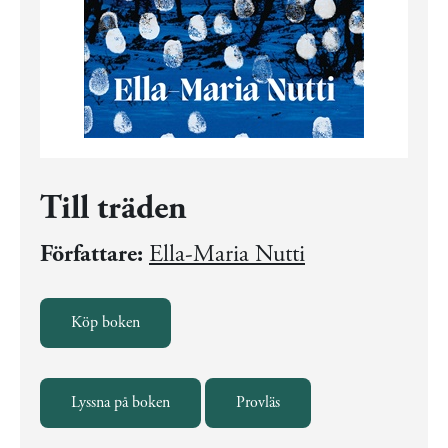
Till träden
Författare:
Ella-Maria Nutti
Köp boken
Lyssna på boken
Provläs