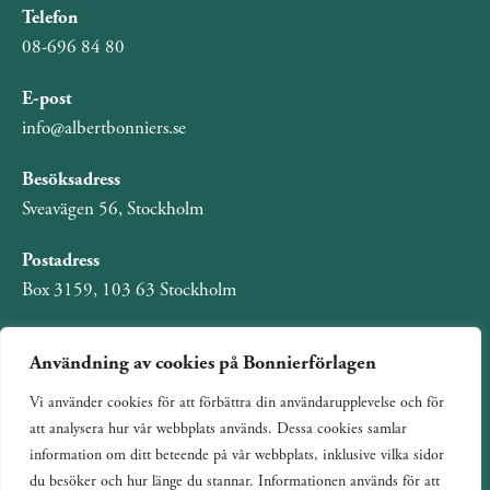
Telefon
08-696 84 80
E-post
info@albertbonniers.se
Besöksadress
Sveavägen 56, Stockholm
Postadress
Box 3159, 103 63 Stockholm
Användning av cookies på Bonnierförlagen
Vi använder cookies för att förbättra din användarupplevelse och för
Om Bonnierförlagen
att analysera hur vår webbplats används. Dessa cookies samlar
Cookies
information om ditt beteende på vår webbplats, inklusive vilka sidor
du besöker och hur länge du stannar. Informationen används för att
Integritetspolicy