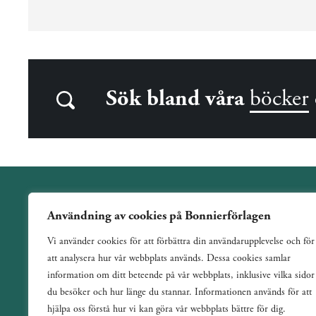
Sök bland våra
böcker
Användning av cookies på Bonnierförlagen
Wahlström & Widstrand är ett allmänutgivande förlag
Vi använder cookies för att förbättra din användarupplevelse och för
verksamt sedan 1884. Vi har en bred och varierad utgivning
att analysera hur vår webbplats används. Dessa cookies samlar
med ett tydligt fokus på skönlitteratur inom de flesta genrer.
information om ditt beteende på vår webbplats, inklusive vilka sidor
du besöker och hur länge du stannar. Informationen används för att
hjälpa oss förstå hur vi kan göra vår webbplats bättre för dig.