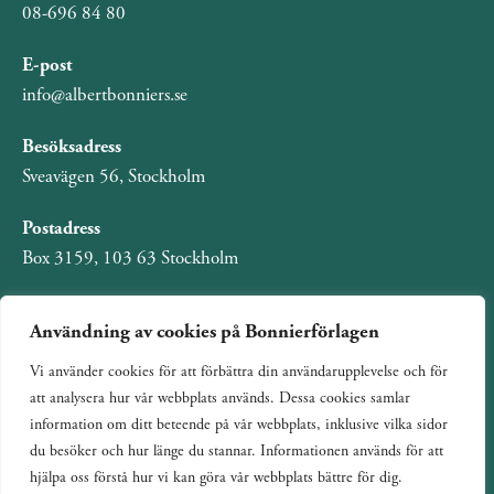
08-696 84 80
E-post
info@albertbonniers.se
Besöksadress
Sveavägen 56, Stockholm
Postadress
Box 3159, 103 63 Stockholm
Användning av cookies på Bonnierförlagen
Vi använder cookies för att förbättra din användarupplevelse och för
Om Bonnierförlagen
att analysera hur vår webbplats används. Dessa cookies samlar
Cookies
information om ditt beteende på vår webbplats, inklusive vilka sidor
du besöker och hur länge du stannar. Informationen används för att
Integritetspolicy
hjälpa oss förstå hur vi kan göra vår webbplats bättre för dig.