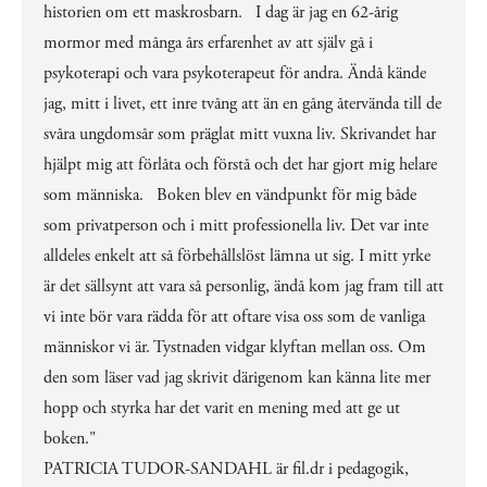
historien om ett maskrosbarn. I dag är jag en 62-årig
mormor med många års erfarenhet av att själv gå i
psykoterapi och vara psykoterapeut för andra. Ändå kände
jag, mitt i livet, ett inre tvång att än en gång återvända till de
svåra ungdomsår som präglat mitt vuxna liv. Skrivandet har
hjälpt mig att förlåta och förstå och det har gjort mig helare
som människa. Boken blev en vändpunkt för mig både
som privatperson och i mitt professionella liv. Det var inte
alldeles enkelt att så förbehållslöst lämna ut sig. I mitt yrke
är det sällsynt att vara så personlig, ändå kom jag fram till att
vi inte bör vara rädda för att oftare visa oss som de vanliga
människor vi är. Tystnaden vidgar klyftan mellan oss. Om
den som läser vad jag skrivit därigenom kan känna lite mer
hopp och styrka har det varit en mening med att ge ut
boken."
PATRICIA TUDOR-SANDAHL är fil.dr i pedagogik,