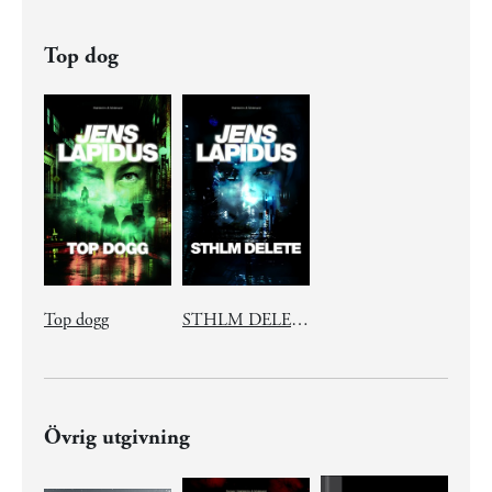
Top dog
Top dogg
STHLM DELETE
Övrig utgivning