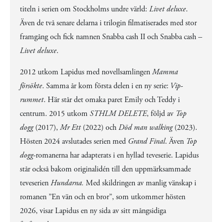
titeln i serien om Stockholms undre värld:
Livet deluxe
.
Även de två senare delarna i trilogin filmatiserades med stor
framgång och fick namnen Snabba cash II och Snabba cash –
Livet deluxe
.
2012 utkom Lapidus med novellsamlingen
Mamma
försökte
. Samma år kom första delen i en ny serie:
Vip-
rummet
. Här står det omaka paret Emily och Teddy i
centrum. 2015 utkom
STHLM DELETE
, följd av
Top
dogg
(2017),
Mr Ett
(2022) och
Död man walking
(2023).
Hösten 2024 avslutades serien med
Grand Final
. Även
Top
dogg
-romanerna har adapterats i en hyllad teveserie. Lapidus
står också bakom originalidén till den uppmärksammade
teveserien
Hundarna.
Med skildringen av manlig vänskap i
romanen ”En vän och en bror”, som utkommer hösten
2026, visar Lapidus en ny sida av sitt mångsidiga