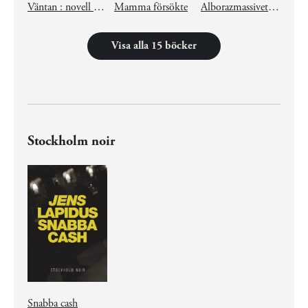
Väntan : novell ur Mamma försökte
Mamma försökte
Alborazmassivet : novell ur Mamma försökte
Visa alla 15 böcker
Stockholm noir
Snabba cash