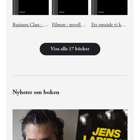
Business Class : novell ur Mamma försökte
Filmen : novell ur Mamma försökte
Ett område vi kallade vårt : novell ur Mamma försökte
Visa alla 17 böcker
Nyheter om boken