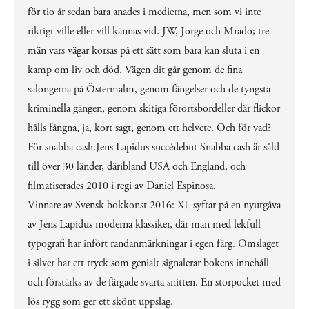
för tio år sedan bara anades i medierna, men som vi inte
riktigt ville eller vill kännas vid. JW, Jorge och Mrado; tre
män vars vägar korsas på ett sätt som bara kan sluta i en
kamp om liv och död. Vägen dit går genom de fina
salongerna på Östermalm, genom fängelser och de tyngsta
kriminella gängen, genom skitiga förortsbordeller där flickor
hålls fångna, ja, kort sagt, genom ett helvete. Och för vad?
För snabba cash.Jens Lapidus succédebut Snabba cash är såld
till över 30 länder, däribland USA och England, och
filmatiserades 2010 i regi av Daniel Espinosa.
Vinnare av Svensk bokkonst 2016: XL syftar på en nyutgåva
av Jens Lapidus moderna klassiker, där man med lekfull
typografi har infört randanmärkningar i egen färg. Omslaget
i silver har ett tryck som genialt signalerar bokens innehåll
och förstärks av de färgade svarta snitten. En storpocket med
lös rygg som ger ett skönt uppslag.