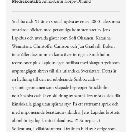
Mediekontakt:
Anna-Karin Korpi-Öhlund
Snabba cash XL är en specialutgåva av en av 2000-talets mest
omtalade böcker, med personliga kommentarer av Jens
Lapidus och utvalda gäster som Sofi Oksanen, Katarina
Wennstam, Christoffer Carlsson och Jan Gradvall. Boken
innehåller dessutom en karta över intrigens Stockholm,
recensioner plus Lapidus egen ordlista med slanguttryck som
ursprungligen skrevs till alla utländska översättare. Detta är
en hyllning till den nu jubilerande Snabba cash –
spänningsromanen som skapade begreppet Stockholm
noir.Snabba cash är en skildring av samhällets mörka sida där
känslokalla gäng utan spärrar styr. På ett rättframt språk och
med imponerande berättardriv skildrar Jens Lapidus brottets
obönhörliga logik mitt ibland oss. På Stureplan, i
Sollentuna, i villaförorterna. Det är en bild av Sverige som