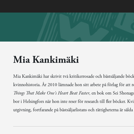
Mia Kankimäki
Mia Kankimäki har skrivit två kritikerrosade och bästsäljande böck
kvinnohistoria. År 2010 lämnade hon sitt arbete på förlag för att r
Things That Make One's Heart Beat Faster
, en bok om Sei Shonago
bor i Helsingfors när hon inte reser för research till fler böcker. Kv
utgivning, fortfarande på bästsäljarlistans och rättigheterna är sålda