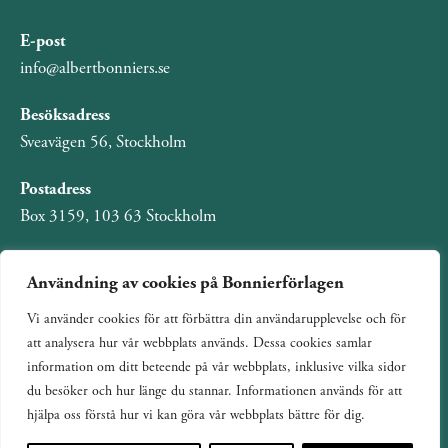
E-post
info@albertbonniers.se
Besöksadress
Sveavägen 56, Stockholm
Postadress
Box 3159, 103 63 Stockholm
Användning av cookies på Bonnierförlagen
Vi använder cookies för att förbättra din användarupplevelse och för
Om Bonnierförlagen
att analysera hur vår webbplats används. Dessa cookies samlar
Cookies
information om ditt beteende på vår webbplats, inklusive vilka sidor
du besöker och hur länge du stannar. Informationen används för att
Integritetspolicy
hjälpa oss förstå hur vi kan göra vår webbplats bättre för dig.