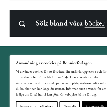
Sök bland våra
böcker
Användning av cookies på Bonnierförlagen
Wahlström & Widstrand är ett allmänutgivande förlag
Vi använder cookies för att förbättra din användarupplevelse och för
verksamt sedan 1884. Vi har en bred och varierad utgivning
att analysera hur vår webbplats används. Dessa cookies samlar
med ett tydligt fokus på skönlitteratur inom de flesta genrer.
information om ditt beteende på vår webbplats, inklusive vilka sidor
du besöker och hur länge du stannar. Informationen används för att
hjälpa oss förstå hur vi kan göra vår webbplats bättre för dig.
Justera mina inställningar
Neka alla
Acceptera alla