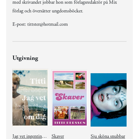
med skrivandet jobbar hon som förlagsredaktör på Mix
förlag och översätter ungdomsböcker.
E-post: tittster@hotmail.com
Utgivning
Jag vet ingenting om dig
Skaver
Sju sköna snubbar